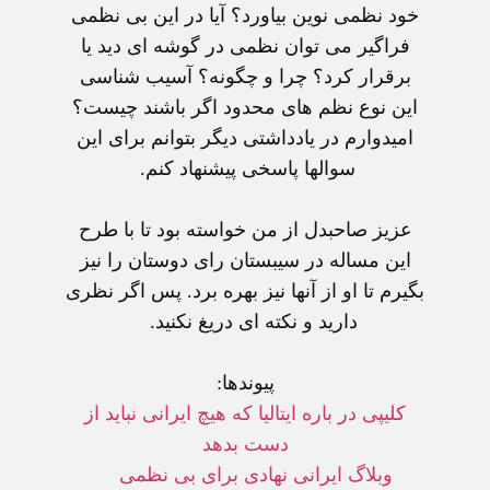
خود نظمی نوين بياورد؟ آيا در اين بی نظمی
فراگير می توان نظمی در گوشه ای ديد يا
برقرار کرد؟ چرا و چگونه؟ آسيب شناسی
اين نوع نظم های محدود اگر باشند چيست؟
اميدوارم در يادداشتی ديگر بتوانم برای اين
سوالها پاسخی پيشنهاد کنم.
عزيز صاحبدل از من خواسته بود تا با طرح
اين مساله در سيبستان رای دوستان را نيز
بگيرم تا او از آنها نيز بهره برد. پس اگر نظری
داريد و نکته ای دريغ نکنيد.
پيوندها:
کليپی در باره ايتاليا که هيچ ايرانی نبايد از
دست بدهد
وبلاگ ايرانی نهادی برای بی نظمی