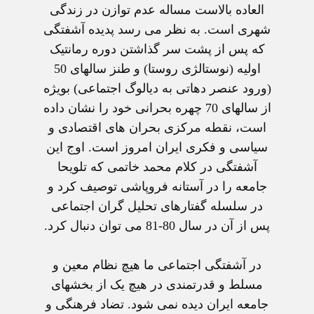
العاده بالاست مساله عدم توازن در زندگی
شهری است. به نظر می رسد پديده آشفتگی
که پس از پشت سر گذاشتن دوره رمانتيک
اوليه (نوستالژی روستا) و طنز سالهای 50
(ورود عنصر دهاتی به ديالوگ اجتماعی) بويژه
از سالهای 70 چهره بحرانی خود را نشان داده
است، نقطه مرکزی بحران های اقتصادی و
سياسی و فکری ايران امروز است. اوج اين
آشفتگی در کلام محمد خاتمی که تلويحا
جامعه را در آستانه فروپاشی توصيف کرد و
در سلسله گفتارهای تحليل گران اجتماعی
پس از آن در سال 80-81 می توان دنبال کرد.
در آشفتگی اجتماعی ما هيچ نظام معين و
مسلط و قدرتمندی در هيچ يک از بخشهای
جامعه ايران ديده نمی شود. تضاد فرهنگی و