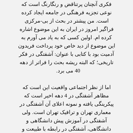
فکری آنچنان پرتناقض و رنگارنگ است که
نوعی تجزيه فرهنگی در جامعه ايجاد کرده
است. من پيشتر در بحث از بی-مرکزی
فراگير امروز در ايران به اين موضوع اشاره
کرده ام. اولين کسی که به ياد می آورم به
اين موضوع از ديد خاص خود پرداخت فريدون
آدميت بود با کتابی با عنوان: آشفتگی در فکر
تاريخی؛ که البته ريشه بحث را فراتر از دهه
40 می برد.
اما از نظر اجتماعی واقعيت اين است که
مظاهر آشفتگی در 4 دهه اخير است که
پيکرينگی يافته و نمونه اعلای آن آشفتگی در
معماری تهران و ترافيک تهران است. ولی
آشفتگی در آموزش پيش دانشگاهی و
دانشگاهی، آشفتگی در رابطه با طبيعت و