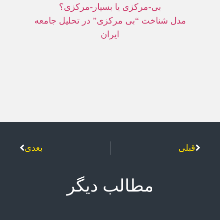
بی-مرکزی يا بسيار-مرکزی؟
مدل شناخت “بی مرکزی” در تحليل جامعه
ايران
قبلی
بعدی
مطالب دیگر