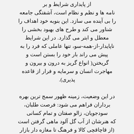
از پايداری شرايط و بر
نامه ها و نظم و نظام است، آشفتگی جامعه
را بی آينده می سازد. اين بنوبه خود اهداف را
شناور می کند و طرح های بهبود بخشی را
معطل و ابتر می گذارد. در اين شرايط
ناپايدار-از-همه-سو، تنها عاملی که فرد را به
پيش می راند بار خود را بستن است و
گريختن( انواع گريز به درون و بيرون و
مهاجرت انسان و سرمايه و فرار از قاعده
پذيری).
در اين وضعيت، زمينه ظهور سمج ترين بهره
برداران فراهم می شود: فرصت طلبان،
سودجويان، زالو صفتان و تمام کسانی
که هنرشان از آب گل آلود ماهی گرفتن است
(از قاچاقچی کالا و فرهنگ تا مغازه دار بازار