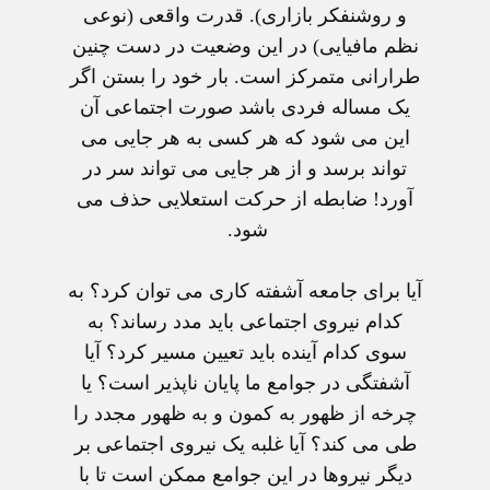
و روشنفکر بازاری). قدرت واقعی (نوعی
نظم مافيايی) در اين وضعيت در دست چنين
طرارانی متمرکز است. بار خود را بستن اگر
يک مساله فردی باشد صورت اجتماعی آن
اين می شود که هر کسی به هر جايی می
تواند برسد و از هر جايی می تواند سر در
آورد! ضابطه از حرکت استعلايی حذف می
شود.
آيا برای جامعه آشفته کاری می توان کرد؟ به
کدام نيروی اجتماعی بايد مدد رساند؟ به
سوی کدام آينده بايد تعيين مسير کرد؟ آيا
آشفتگی در جوامع ما پايان ناپذير است؟ يا
چرخه از ظهور به کمون و به ظهور مجدد را
طی می کند؟ آيا غلبه يک نيروی اجتماعی بر
ديگر نيروها در اين جوامع ممکن است تا با