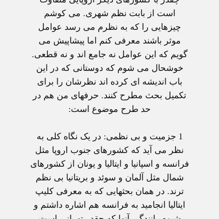
است از بابت نظم شهری. می کوشم
چيزهايی را که به نظرم می رسد عوامل
موثر باشند معرفی کنم اما پيشاپيش می
گويم که اين عوامل نه جامع اند و نه قطعی.
خوشحال می شوم که دوستانی که در اين
باب انديشه ای کرده اند نظرشان را برای
تکميل بحث مطرح کنند. حرفهای من هم در
حد طرح موضوع است:
1 جزميت و بی نظمی:
در يک نگاه کلی به
نظر می آيد که کشورهای جنوب اروپا مثل
فرانسه و اسپانيا و ايتاليا و يونان از کشورهای
شمال مثل آلمان و سوئد و بريتانيا بی نظم
ترند. در همان بحثهايی که به معرفی کليپ
ايتاليا انجاميد به فرانسه هم اشاره داشتم و
شيوه رانندگی آنها که چقدر تهرانی است