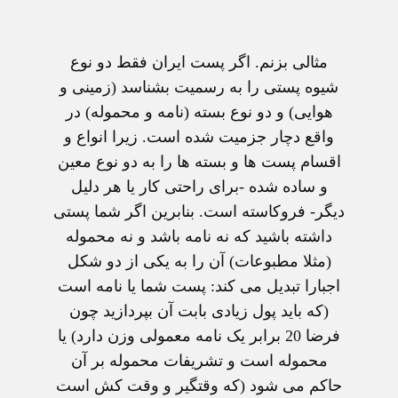
مثالی بزنم. اگر پست ايران فقط دو نوع
شيوه پستی را به رسميت بشناسد (زمينی و
هوايی) و دو نوع بسته (نامه و محموله) در
واقع دچار جزميت شده است. زيرا انواع و
اقسام پست ها و بسته ها را به دو نوع معين
و ساده شده -برای راحتی کار يا هر دليل
ديگر- فروکاسته است. بنابرين اگر شما پستی
داشته باشيد که نه نامه باشد و نه محموله
(مثلا مطبوعات) آن را به يکی از دو شکل
اجبارا تبديل می کند: پست شما يا نامه است
(که بايد پول زيادی بابت آن بپردازيد چون
فرضا 20 برابر يک نامه معمولی وزن دارد) يا
محموله است و تشريفات محموله بر آن
حاکم می شود (که وقتگير و وقت کش است