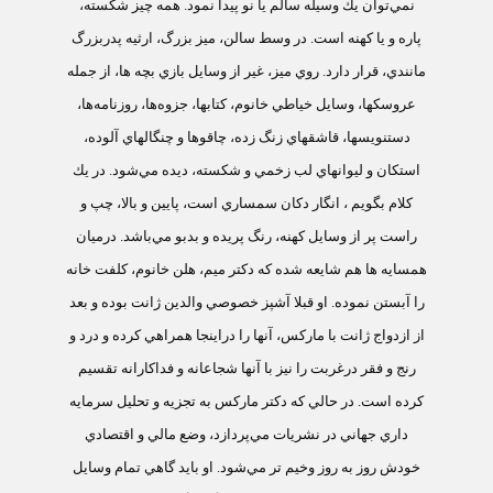
نمي‌توان يك وسيله سالم يا نو پيدا نمود. همه چيز شكسته،
پاره و يا كهنه است. در وسط سالن، ميز بزرگ، ارثيه پدربزرگ
مانندي، قرار دارد. روي ميز، غير از وسايل بازي بچه ها، از جمله
عروسكها، وسايل خياطي خانوم، كتابها، جزوه‌ها، روزنامه‌ها،
دستنويسها، قاشقهاي زنگ زده، چاقوها و چنگالهاي آلوده،
استكان و ليوانهاي لب زخمي و شكسته، ديده مي‌شود. در يك
كلام بگويم ، انگار دكان سمساري است، پايين و بالا، چپ و
راست پر از وسايل كهنه، رنگ پريده و بدبو مي‌باشد. درميان
همسايه ها هم شايعه شده كه دكتر ميم، هلن خانوم، كلفت خانه
را آبستن نموده. او قبلا آشپز خصوصي والدين ژانت بوده و بعد
از ازدواج ژانت با ماركس، آنها را دراينجا همراهي كرده و درد و
رنج و فقر درغربت را نيز با آنها شجاعانه و فداكارانه تقسيم
كرده است. در حالي كه دكتر ماركس به تجزيه و تحليل سرمايه
داري جهاني در نشريات مي‌پردازد، وضع مالي و اقتصادي
خودش روز به روز وخيم تر مي‌شود. او بايد گاهي تمام وسايل