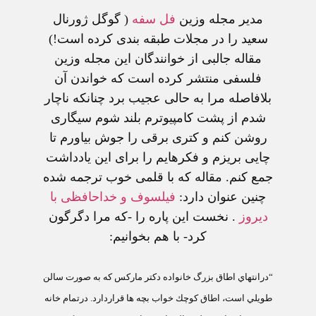
مدير مجله وزين
فل سفه
( گوگل ژورنال
سعيد را در مجلات طبقه بندی کرده است!)
مقاله جالبی از خوانندگان اين مجله وزين
فلسفی منتشر کرده است که خواندن آن
بلافاصله مرا به حالی عجيب برد چنانکه ناچار
شدم از پشت کامپيوترم بلند شوم سيگاری
روشن کنم و کتری برقی را جوش بياورم تا
چايی بريزم و فکرهايم را برای اين يادداشت
جمع کنم. مقاله که با قلمی خوب ترجمه شده
چنين عنوان دارد:
فيلسوف و خداحافظی با
ديروز
. نخست اين پاره را -که مرا دگرگون
کرد- با هم بخوانيم:
“درانتهاي اطاق بزرگ خانواده دكتر ماركس كه به صورت سالن
طويلي است، اطاق كوچك خواب بچه ها قراردارد. درتمام خانه