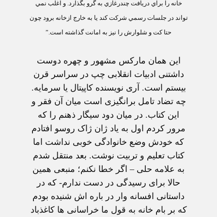
خانه را براي دريافت چندرغازي به گرو بگذارد. و اغلب نمي
تواند در جلسات رسمي شركت كند يا به خارج ازخانه برود چون
حتا كت و شلوارش را نيز به امانت گذاشته است.”
اين همان مارکس مشهور و چهره دوست
داشتنی ادبيات انقلابی چپ در سراسر قرن
بيستم است. آری نويسنده کاپيتال يا سرمايه.
چه تضاد تامل برانگيزی است ميان آن فقر و
اين کتاب. در ميان دود سيگار ذهنم را که
مرور کردم اول به ياد ژان ژاک روسو افتادم
که خودش وضع خانوادگی خوبی نداشت اما
کتاب تعليم و تربيت نوشت. بعد منتقل شدم
به علامه حلی – اگر خطا نکنم؛ منبعی همين
حالا برای رسيدگی در دست ندارم- که در
داستانی افسانه وار در باره اش شنيده بودم
که بر بام خانه به قول ما خراسانی ها کاغذباد