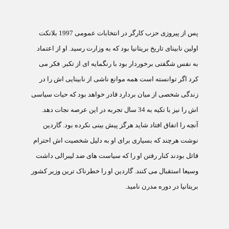
پس از پيروزی حزب کارگر در انتخابات عمومی 1997 بلانکت
اولين نابينای تاريخ بريتانيا بود که به وزارت رسيد. او از اعتماد
به نفس شگفتی برخوردار بود با رنگمايه ای از تکبر. فکر می
کرد اگر توانسته است همه موانع ناشی از نابينايی اش را در
زندگی شخصی از ميان بردارد قادر خواهد بود که حيات سياسی
اش را نيز با تکيه به 34 سال تجربه در اين عرصه نجات دهد.
آنچه را اتفاق افتاد شايد هرگز پيش بينی نکرده بود. گاردين
نوشت هرچند که بسياری برای او به دليل شخصيت اش احترام
قائل بودند کنار رفتن او را که سياست های ضد ليبرالی داشت
وسيعا استقبال می کنند. گاردين او را خطرناک ترين وزير کشور
بريتانيا در دوره مدرن ناميد.