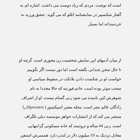
است که نوشت: مردی که زياد دوست می داشت. اشاره ای به
گفتار شکسپير در نمايشنامه اتللو که می گويد: عشق ورزيد نه
خردمندانه اما بسيار.
از ميان آدمهای اين نمايش شخصيت زن محوری است. گرچه او
تا حال سخن چندانی نگفته است اما دور نيست اگر بگوييم
خواست او در شکست دادن بلانکت در سقوط سياسی او
سخت موثر بوده است. خانم فورتيه که حالا مجددا به نام
شوهرش کين ناميده می شود زنی گمنام نيست. او از اشراف
زادگان عالم نشر است. مجله معتبر اسپکتیتور (
Spectator
) را
منتشر می کند که از انتشارات خواهر موسسه ديلی تلگراف
است. زنی 44 ساله و ثروتمند که خانه مسکونی گرانبهايی
معادل نزديک به 10 ميليون دلار در لندن دارد. همسرش استفن