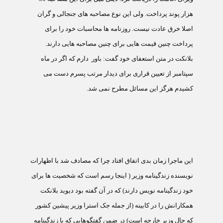
هزار پوند پرداخت. ولی اين نوع مصاحبه های جنجالی و گران
اصلا خرق عادت نيست. روزنامه ها محاسبات خود را برای
پرداخت چنين قيمت هايی برای چنين مصاحبه هايی دارند.
بلانکت در متن استعفای خود گفت: باور
دارم که اگر در ماه
سپتامبر از تعيين قراری برای ديدار مرتب پسرم دست می
کشيدم هرگز اين مسائل مطرح نمی شد.
اين ماجرا زمان بدی اتفاق افتاد چرا که مصادف شد با اظهارات
نويسنده زندگينامه وزير ( اينجا رسم است که شخصيت ها برای
خود زندگينامه نويس دارند) که در آن گفته بود ديويد بلانکت
همکارانش را در کابينه (از جمله جک استرا وزير پيشين کشور
که حال وزير خارجه است) در ضمن گفتگوهايی که با زندگينامه