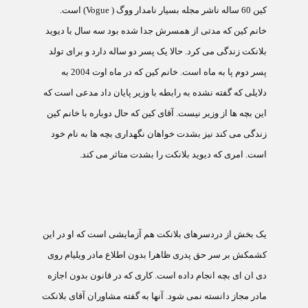
کين 60 ساله ناشر مجله بسيار نامدار ووگ (
Vogue
) است.
خانم کين که مدتی از همسرش جدا شده بود سه سال با ديويد
بلانکت زندگی می کرد. حالا يک پسر دو ساله دارد و برای تولد
پسر دوم پا به ماه است. خانم کين که در ماه اوت 2004 به
دلايلی که گفته نشده به رابطه با وزير پايان داد مدعی است که
اين بچه ها از وزير نيست. آقای کين که حال دوباره با خانم کين
زندگی می کند نيز بشدت خواهان نگهداری بچه ها به نام خود
است. امری که ديويد بلانکت را بشدت متاثر می کند.
يک بخش از دردسرهای بلانکت هم آزمايشی است که او در اين
کشمکش بر سر حق پدری ظاهرا بدون اطلاع مادر ويليام روی
دی ان ای بچه انجام داده است. کاری که در قانون بدون اجازه
مادر مجاز دانسته نمی شود. آنها به گفته مشاوران آقای بلانکت