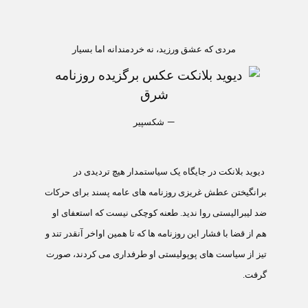
مردی که عشق ورزيد، نه خردمندانه اما بسيار
–
شکسپير
ديويد بلانکت در جايگاه يک سياستمدار هيچ ترديدی در
برانگيختن عطش غريزی روزنامه های عامه پسند برای حرکات
ضد ليبراليستی روا نديد. طعنه کوچکی نيست که استعفای او
هم از قضا با فشار اين روزنامه ها که تا همين اواخر آنقدر تند و
تيز از سياست های پوپوليستی او طرفداری می کردند، صورت
گرفت.