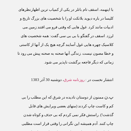
با اينهمه، اسقف تام باتلر در يکی از کمياب ترين اظهارنظرهای
کليسا در باره ديويد بلانکت او را با شخصيت های بزرگ تاريخ و
ادبيات مانند کرد. غول هايی که وقتی فرو می افتند زمين می
لرزد. اسقف در گفتگو با بی بی سی گفت: همه شخصيت های
کلاسيک چهره هايی غول آسايند گرچه هيچ يک از آنها از کاستی
و خطا مصون نيست. زندگی آنها صحنه به صحنه پيش می رود تا
زمانی که ديگر فاجعه برگشت ناپذير می شود.
انتشار نخست در :
روزنامه شرق
، دوشنبه 30 آذر 1383
پ.ن
ممنون از دوستان ناديده در شرق که اين مطلب را بی
کم و کاست چاپ کردند (منهای بعضی ويرايش های قابل
گذشت!). راستش فکر نمی کردم که بی حذف و کوتاه شدن
چاپ کنند. آدم هميشه اين نگرانی را وقتی قرار است مطلبی