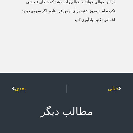
در اين حوالی خواندند. خيالم راحت شد که خطای فاحشی
نکرده ام. نيمروز شنبه برای بهمن فرستادم. اگر سهوی ديديد
اغماض نکنيد. يادآوری کنيد.
قبلی
بعدی
مطالب دیگر