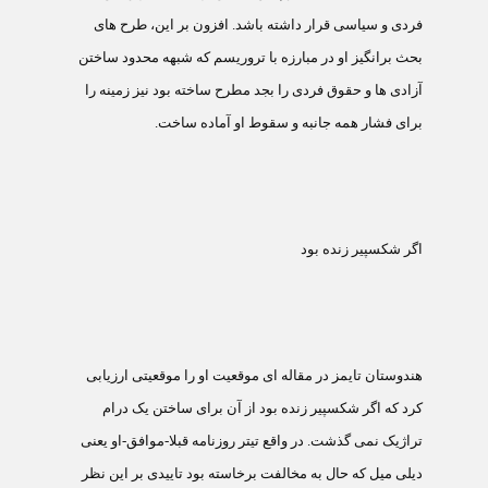
فردی و سياسی قرار داشته باشد. افزون بر اين، طرح های
بحث برانگيز او در مبارزه با تروريسم که شبهه محدود ساختن
آزادی ها و حقوق فردی را بجد مطرح ساخته بود نيز زمينه را
برای فشار همه جانبه و سقوط او آماده ساخت.
اگر شکسپير زنده بود
هندوستان تايمز در مقاله ای موقعيت او را موقعيتی ارزيابی
کرد که اگر شکسپير زنده بود از آن برای ساختن يک درام
تراژيک نمی گذشت. در واقع تيتر روزنامه قبلا-موافق-او يعنی
ديلی ميل که حال به مخالفت برخاسته بود تاييدی بر اين نظر