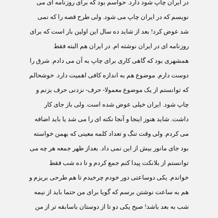
در ايران چاپ شود دارد. حواسم بود که برای روزنامه ای می
نويسم که در ايران چاپ می شود. ولی طرح قصه را که نمی
شد عوض کرد! بعد از شايد ده سال اين اولين بار است که برای
روزنامه ای در ايران نوشته ام. در ايران هم البته فقط
همشهری بود که گاهی کاری برای چاپ به آن می دادم. شرق را
دوست دارم. موضوع هم به اندازه کافی اهميت دارد. خوشحالم
که توانستم از يک موضوع معمولا- حرف- نزدنی حرف بزنم و
چاپ شود. ايران خيلی عوض شده است. ولی باز جای کار
داشت. شايد هنوز اينجا و آنجا نکته ای را می شد يا بايد اضافه
می کردم. ولی وقت تنگ و تعداد کلمه معينی که بهمن خواسته
بود جای مانور بيش از اين نمی داد. بعداز ظهر جمعه هر چه می
توانستم از بلانکت پيدا کنم جمع کردم و تا ده شب فقط
خواندم. يکی دوساعتی دور خودم چرخيدم تا هم طرحی بريزم و
هم به ساعت نوشتن برسم که گويا برای من حتما بايد از نيمه
شب به بعد باشد! صبح يکی دو تا از دوستان باسابقه تر از من