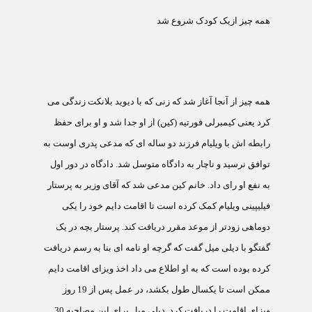
همه چيز ازيک کودک شروع شد
همه چيز از آنجا آغاز شد که زنی که با ديويد بلانکت زندگی می
کرد يعنی کيمبرلی فورتيه (کين) از او جدا شد و او برای حفظ
رابطه اش با ويليام فرزند دو ساله ای که مدعی پدری اوست به
توافق نرسيد و ناچار به دادگاه متوسل شد. دادگاه در دور اول
به نفع او رای داد. خانم کين مدعی شد که آقای وزير به پرستار
فيليپينی ويليام کمک کرده است تا اقامت دايم خود را يکی
دوماهی زودتر از موعد مقرر دريافت کند. پرستار بچه در يک
گفتگو با ديلی ميل گفت که گرچه او نامه ای بنا به رسم دريافت
کرده بوده است که به او اطلاع می داد اخذ ويزای اقامت دايم
ممکن است تا يکسال طول بکشد، در عمل پس از 19 روز
ويزای اقامت را دريافت کرد. ديلی ميل برای اين مصاحبه 30