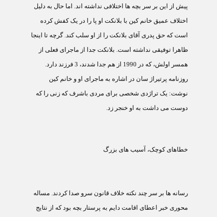
پيش از اين بر سر بچه ها اختلافی نداشته اند. اما حال به دليل
اختلاف عميق خانم کين با بلانکت او پا را در يک کفش کرده
است که حق پدری آقای بلانکت را از او سلب کند. گرچه تا اينجا
ظاهرا توفيقی نداشته است. بلانکت جدا از ماجرای فعلی از
همسر اولش، که در 1990 از هم جدا شدند، 3 فرزند دارد.
روزنامه پرتيراژ سان در اشاره به ماجرای او و خانم کين
نوشت: يک تراژدی شخصی برای مردی باشرف که زنی را که
دوست می داشت به او خنجر زد.
خطاهای کوچک، آسيب های بزرگ
رسانه ها بر سر چند نکته خلاف قانون سرو صدا کردند. مساله
محوری خبر اعطای اقامت دايم به پرستار بچه بود که از نتايج