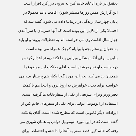
تحقيق در باره ادعای خانم کين به بيرون درز کرد (قرار است
اين گزارش همين روزها منتشر شود). اقامت دايم معمولا در
پايان چهار سال زندگی در بريتانيا داده می شود. گفته شد که
احتمالا يکی از دلايل اين بوده است که آنها همزمان با سر آمدن
چهار سال اقامت وی می خواسته اند به تعطيلات بروند و او بايد
به عنوان پرستار بچه با ويليام کوچک همراه می بوده است.
بنابرين برای آنکه مشکل ويزايی پيدا نکند زودتر اقدام کرده و
درخواست او تسريع شده است. آقای بلانکت اين موضوع را
همچنان رد می کند. بجز اين مورد گويا يکبار هم پرستار بچه می
خواسته برای ديدن خواهرش به اروپا برود و اينجا هم با کمک
دفتر وزير ويزای سريعی از يکی از سفارتخانه ها گرفته است.
استفاده از اتوموبيل دولتی برای يکی از سفرهای خانم کين از
ايرادات ديگر قانونی است که مطرح شده است. آقای بلانکت
گفته است که در اين مورد اتوموبيل دولتی به همان شهری می
رفته که خانم کين قصد سفر به آنجا را داشته و اختصاصا برای