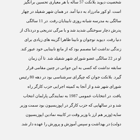
شخصيت ديويد بلانکت 57 ساله با هر معياری تحسين برانگيز
است. او کور مادرزاد به دنيا آمد. در همان شهر شفيلد در چهار
سالگی به مدرسه شبانه روزی نابينايان رفت. در 11 سالگی
پدرش دچار سوختگی شديد شد و با مرگی تدريجی و دردناک از
دنيا رفت. ديويد نوجوان و نابينا ظاهرا گزينه های زيادی برای
زندگی نداشت اما مصمم بود که از مانع نابينايی خود عبور کند.
او در 22 سالگی عضو شورای شهر شفيلد شد. تا آن زمان
سابقه نداشت که کسی به اين جوانی در چنين مقامی قرار
گيرد. بلانکت جوان که چپگرای سرشناسی بود در دهه 80 رئيس
شورای شهر شد و از آنجا به کميته اجرايی حزب کارگر راه
يافت. در انتخابات عمومی 1987 به نمايندگی پارلمان انتخاب
شد و در سالهايی که حزب کارگر در اپوزيسيون بود سمت وزير
سايه (وزير هم ارز با وزير وقت در کابينه نمادين اپوزيسيون
دولت) در بهداشت و سپس آموزش و پرورش را عهده دار شد.