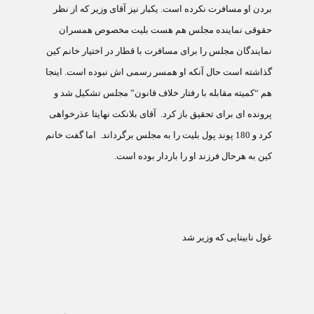
بردن او مسافرت نکرده است. يکبار نيز آقای وزير که از نظر
حقوقی نماينده مجلس هم هست بليت مخصوص همسران
نمايندگان مجلس را برای مسافرت با قطار در اختيار خانم کين
گذاشته است حال آنکه او همسر رسمی اش نبوده است. اينجا
هم “کميته مقابله با رفتار خلاف قانون” مجلس تشکيل شد و
پرونده ای برای تحقيق باز کرد.
آقای بلانکت نهايتا عذرخواهی
کرد و 180 پوند پول بليت را به مجلس برگرداند.
اما گفت خانم
کين به هرحال فرزند او را باردار بوده است.
غول نابينايی که وزير شد