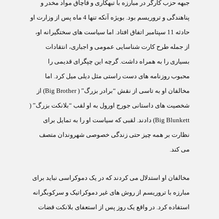
جبهه حزب کارگر در مبارزه با تبهکاری و قاچاق مواد مخدر و
پناهندگی و تروريسم بود. بويژه آنکه تنها 4 ماه پس از وزارت او
حادثه 11 سپتامبر اتفاق افتاد. اما سياست های سختگيرانه او،
از جمله طرح کارت شناسايی عمومی و اجباری، انتقادات
بسياری را به همراه داشت. گرچه اين چپگرای قديمی را
محبوب روزنامه های دست راستی مثل ديلی ميل کرد. اما
مخالفان او به تاسی از نقش “برادر بزرگ” (
Big Brother
) از
شخصيت های داستانی جورج اورول به او لقب “بلانکت بزرگ” (
Big Blunkett
) دادند. لقبی که سياست او را به تمايل برای
نظارت بر همه چيز حتی زندگی خصوصی شهروندان متصف
می کند.
مخالفان او استدلال می کردند که در يک دموکراسی نبايد برای
مبارزه با تروريسم از روش های غير دموکراتيک و سرکوبگرانه
استفاده کرد. در واقع يک روز پس از استعفای بلانکت قضات