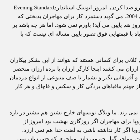
مطبوعات تازه انگار متوجه شده اند. شروع کرده اند به سرو صدا کردن. امروز ايونينگ استانداردEvening Standard
روزنامه پرخواننده عصر با تيتر درشت نوشته است: بردگی 2004. می گويد دستمزد کار برای مهاجران بدبختی که
ی برای نان در آوردن باشند تا 10 پنس در روز هم پايين می آيد! باورم نمی شود. اما هر چه باشد بر
 با قيمتهايی فوق تصور پايين مساله ای نيست که با
لانی برای کسانی هستند که بتوانند از اين لشکر بیکاران
ر ارزان می کشند اينجا کارگر ارزان يا برده ارزان منحصر
و آفريقايی بگير و بشمار تا صف متنوعی از انواع مردمان
 از جهنم مافياهای بردگی کار و سکس و قاچاق و هر کار
نمی زند. ما وبلاگ نويسهای خارج نشين هم بيشتر در باره
روپا برای مهاجران اگر روزگاری بهشت بود امروز از
روپا اگر کار نداشته باشی به لعنت خدا هم نمی ارزد.
ت. مهاجر گول چه می داند. مهاجری که حتی زبان نمی