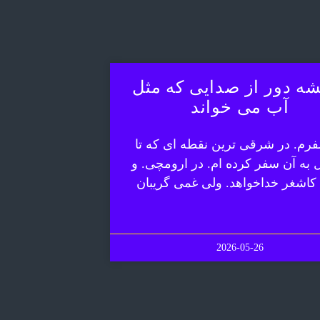
ه دور از صدایی که مثل
آب می خواند
رم. در شرقی ترین نقطه ای که تا
ل به آن سفر کرده ام. در ارومچی. و
 کاشغر خداخواهد. ولی غمی گریبان
2026-05-26