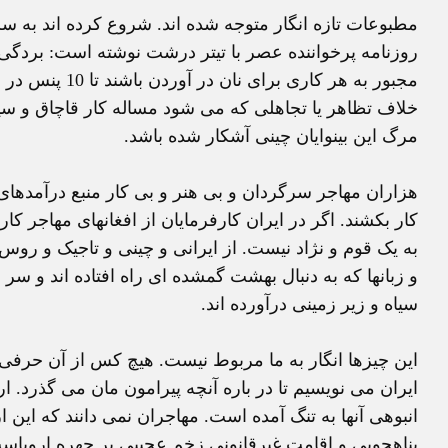
مجبور به هر کار
خلاف تظاهر يا تجاهلی که می شود مساله کار قاچاق و سياه
مرگ اين بينوايان چينی آشکار شده باشد.
هزاران مهاجر سرگردان و بی هنر و بی کار منبع درآمدهای ک
کار بکشند. اگر در ايران کارفرمايان از افغانهای مهاجر کا
به يک قوم و نژاد نيست. از ايرانی و چينی و تاجيک و روس 
و زبانها که به دنبال بهشت گمشده ای راه افتاده اند و سر
سياه و زير زمينی درآورده اند.
اين چيزها انگار به ما مربوط نيست. هيچ کس از آن حرفی 
ايران می نويسيم تا در باره آنچه پيرامون مان می گذرد. ا
انبوهی آنها به تنگ آمده است. مهاجران نمی دانند که اين ا
پناهجويی و اقامت غيرقانونی زخم عجيبی بر چهره اروپاس