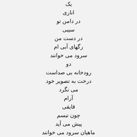
يک
اناری
در دامن تو
سيبی
در دست من
رگهای آبی ام
سرود می خوانند
دو
رودخانه بی صداست
درخت به تصوير خود
می نگرد
آرام
قايقی
چون تبسم
پيش می آيد
ماهيان سرود می خوانند