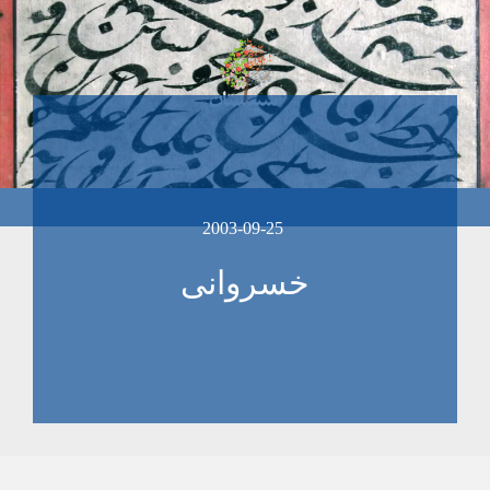
2003-09-25
خسروانی