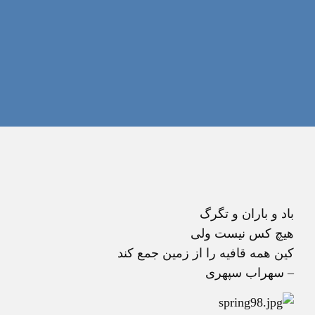
باد و باران و تگرگ
هيچ کس نيست ولی
کين همه قافيه را از زمين جمع کند
– سهراب سپهری