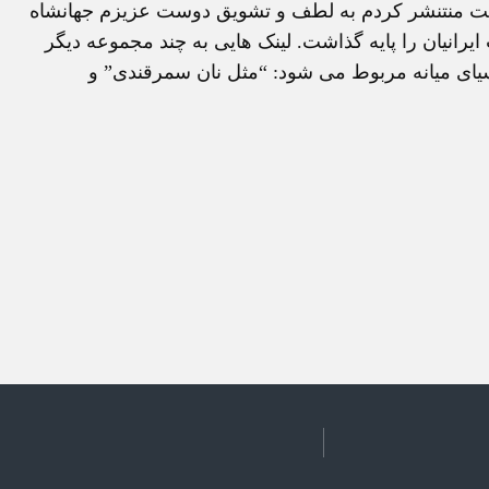
لين مجموعه ای است که در 1998 در اينترنت منتنشر کردم به لطف و تشويق دوست عزيزم جهانشاه
ايرانيان را پايه گذاشت. لينک هايی به چند مجموعه ديگر
سيای ميانه مربوط می شود: “مثل نان سمرقندی” و