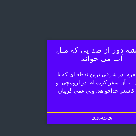
ه دور از صدایی که مثل
آب می خواند
رم. در شرقی ترین نقطه ای که تا
ل به آن سفر کرده ام. در ارومچی. و
 کاشغر خداخواهد. ولی غمی گریبان
2026-05-26