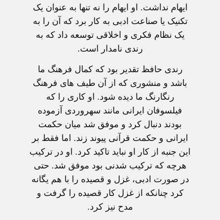
ايهام نداشت. او ايهام را نه تنها به عنوان يک
تکنيک يا صناعت ادبی به کار برد که آن را به
يک نظام فکری و اخلاقی توسعه داد که به
رندی نامدار است.
رندی حافظ تقدير بود که کمال فرهنگ ما
باشد و منشوری که از آن طيف های فرهنگ
رنگارنگ ما ديده شود. او کاری را که
فيلسوفان ايرانی مانند سهروردی آزموده
بودند دنبال کرد و موفق شد ميان حکمت
ايرانی و حکمت قرآنی پيوند زند. اما فقط بر
اين جنبه از کار او نبايد تاکيد کرد. او در ترکيب
هرچه که ترکيب شدنی بود موفق شد. حتی
در صورت ادبی، غزل و قصيده را با هم يگانه
کرد چنانکه از غزل کار قصيده را گرفت و
مدح نيز کرد.