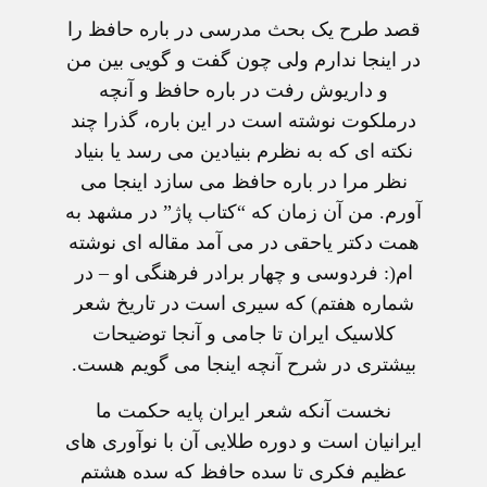
قصد طرح يک بحث مدرسی در باره حافظ را
در اينجا ندارم ولی چون گفت و گويی بين من
و داريوش رفت در باره حافظ و آنچه
درملکوت نوشته است در اين باره، گذرا چند
نکته ای که به نظرم بنيادين می رسد يا بنياد
نظر مرا در باره حافظ می سازد اينجا می
آورم. من آن زمان که “کتاب پاژ” در مشهد به
همت دکتر ياحقی در می آمد مقاله ای نوشته
ام(: فردوسی و چهار برادر فرهنگی او – در
شماره هفتم) که سيری است در تاريخ شعر
کلاسيک ايران تا جامی و آنجا توضيحات
بيشتری در شرح آنچه اينجا می گويم هست.
نخست آنکه شعر ايران پايه حکمت ما
ايرانيان است و دوره طلايی آن با نوآوری های
عظيم فکری تا سده حافظ که سده هشتم