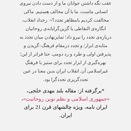
عقب نگه داشتن جوانان ما و از دست دادن نیروی
انسانی ماست، ما با آن مخالف‌ هستیم. ماکی
مخالفت کردیم بامظاهر تجدد؟» رخداد انقلاب،
انگاره‌ی التقاطی یا گزین‌گرایانه‌ی روحانیان
درباره‌ی تجدد را نیرو داد؛ تمایزنهادن میان تجدد به
مثابه‌ی ابزار/ و تجدد درمقام فرهنگ–گزیدن و
پذیرفتن اولی و طرد و رد دومی. حتا فراتر از این؛
بهره‌گیری از ابزار تجدد برای ستیز با فرهنگِ
غیراسلامی آن. انقلاب ایران بدین معنا در عین
تجددگریزی تجددگرا بود.
*برگرفته از: مقاله بلند مهدی خلجی،
«جمهوری اسلامی و نظم نوین روحانیت»
،
ایران نامه، ویژه چالشهای قرن 21 برای
ایران.