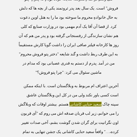
فروش" است. يک سال بعد پدر ثروتمند يکی از بچه ها که دلش
به حال خانوادهِ محروم ما سوخته بود ما را به هتل اوين دعوت
کرد. از قضا آن آقا يک آدم مهمی بود در وزارت صنايع که کلی
هم نشان سازندگی از رفسنجانی گرفته بود و پدر من هم که
آن
روز ها کارخانه فيلتر صافی ایران را داشت گويا کارش مستقيماً
به این طرف ربط داشت و گند شايعه "دختر پتو فروش محروم"
من در آمد. پدرم از دستم به قدری عصبانی بود که مدام در
ماشين سئوال می کرد: "چرا پتو فروش؟"
آخرين اعتراف ام مربوط
به وبلاگستان است. با اینکه ممکن
است کسی باور نکند ولی من در کل این وبلاگستان عاشق
سينه چاک
سعيد حنايی کاشانی
هستم. بيشتر اوقات که وبلاگش
را می خوانم، زير لب قربان صدقه اش می روم که "آی قربون
اون نگرانيت برای گران شدن گوشت بشم، آخی صدات تغيير
کرده،…" واقعاً سعيد حنايی کاشانی يک جشن تنهايی به تمام