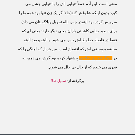
معنی است. این آدم عملاً تنهايی اش را با تنهايی جشن می
گيرد بدون اینکه شلوغش کند(حالا اگر يک زن تنها بود همه ما را
سرويس کرده بود اینقدر چس ناله تحويل وبلاگستان می داد)،
برای سعيد حنايی کاشانی باران معنی ديگر دارد؛ معنی ای که
فقط در فاصله خطوط اش حس می شود. و البته و صد البته
سليقه موسيقی اش که افتضاح است. من هربار که آهنگی را که
در
سوگ عمران صلاحی
پيشنهاد
کرده بود گوش می دهم، به
قدری می خندم که از حال بی حال می شوم.
برگرفته از:
سبيل طلا