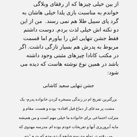
از بين خيلی چيزها که از رفقای وبلاگی
خواندم به مناسبت بازی يلدا خيلی هاشان به
گرد پای سبيل طلا هم نمی رسند. من از اين
دو نکته اش خيلی لذت بردم. دوست داشتم
فقط جشن تنهايی اش را بياورم اما قسمت
مربوط به پدرش هم بسيار تازگی داشت. اگر
در مکتب کانادا چيزهای مثبتی وجود داشته
باشد در همين نوع نوشته هاست که ديده می
شود:
جشن تنهايی سعيد کاشانی
بزرگترين تفريح ام در زندگی مسخره کردن خانواده پدرم- يک
مشت پر مدعای از دماغ فيل افتاده-
بوده و هست. مقام و
منزلت اجتماعی برای خانواده ما خيلی مهم است و من هميشه
مايه آبروريزی آنها و تفريحات خودم بوده ام. مدرسه مهدوی که
می رفتم در تمام مدرسه شايعه کرده بودم که پدرم "پتو