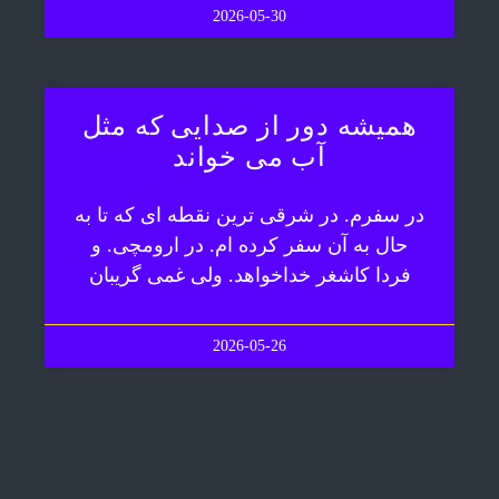
2026-05-30
همیشه دور از صدایی که مثل
آب می خواند
در سفرم. در شرقی ترین نقطه ای که تا به
حال به آن سفر کرده ام. در ارومچی. و
فردا کاشغر خداخواهد. ولی غمی گریبان
2026-05-26