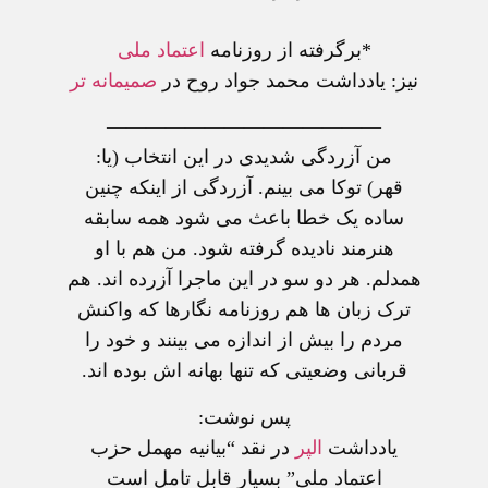
*برگرفته از روزنامه
اعتماد ملی
نيز: يادداشت محمد جواد روح در
صميمانه تر
——————————————
من آزردگی شديدی در اين انتخاب (يا:
قهر) توکا می بينم. آزردگی از اينکه چنين
ساده يک خطا باعث می شود همه سابقه
هنرمند ناديده گرفته شود. من هم با او
همدلم. هر دو سو در اين ماجرا آزرده اند. هم
ترک زبان ها هم روزنامه نگارها که واکنش
مردم را بيش از اندازه می بينند و خود را
قربانی وضعيتی که تنها بهانه اش بوده اند.
پس نوشت:
يادداشت
الپر
در نقد “بيانيه مهمل حزب
اعتماد ملی” بسيار قابل تامل است