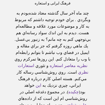
فرهنگ ايرانی و استعاره
چند ماه آخر سال گذشته معتاد شده‌بودم به
وبگردي . براي خودم توجيه داشتم كه مربوط
به كار و موضوعات مورد علاقه و مطالعه‌ام
هست. ديدم به اين اندك سواد رسانه‌اي هم
بي‌توجهي كنم به چه مانم؟ به زنبور بي‌عسل.
يك ماهي روزه گرفتم كه جز براي مقاله و
ايميل در فضاي وب نباشم تا بتوانم رابطه‌ام
با وب را متعادل كنم. اين روزها تمركزم روي
نظريه معاصر استعاره
و تئوري
استعارات
نظري
است. روي روش‌شناسي رساله كار
مي‌كنم. هسته اصلي كارم درباره فرهنگ
ايراني، چيزي نزديك به
اين
خواهد
بود(
چكيده
). در مجموع دغدغه اصلي در
روش‌شناسي ام اين است كه از داده‌هاي