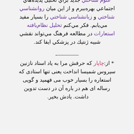
علوم شناختي
جديد براي تحليل پديده‌هاي
اجتماعي بهره‌ببرم و از اين ميان
روانشناسي
شناختي
و
زبانشناسي شناختي
را بسيار مفيد
مي‌يابم. فكر مي‌كنم
تحليل نظام‌يافته
استعارات
در مطالعه فرهنگ مي‌تواند نقشي
شبيه ژنتيك در پزشكي ايفا كند.
————-
* از:
چاپار
که حرفش مرا به ياد استاد نازنين
سيروس شميسا انداخت يعنی تنها استادی که
استعاره را بسيار خوب می فهميد و گويی
رساله ای هم در باره آن در دست تدوين
داشت. يادش بخير.