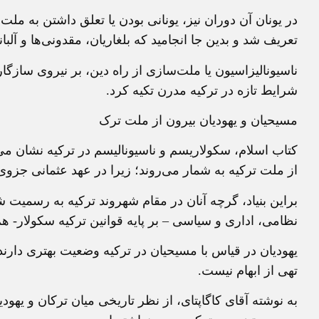
در يونان آن دوران نيز، يونانی بودن يا تعلق داشتن به 
تعريف شد و بدين جا انجاميد که بلغاريان، مقدونی‌ها و آلبا
ناسيوناليزاسيون يا ملت‌سازی از راه دين، بر نيروی ساز
شرايط تازه در ترکيه مدرن تکيه کرد.
مسيحيان و يهوديان بيرون از ملت ترک
کتاب اسلام، سکولاريسم و ناسيوناليسم در ترکيه نشان می‌
از ملت ترکيه به شمار می‌روند؛ زيرا در عهد عثمانی جزوی 
براين بنياد، گرچه آنان در مقام شهروند ترکيه به رسميت 
نظامی، اداری و سياسی – بر پايه قوانين ترکيه سکولار- هم
يهوديان در قياس با مسيحيان در ترکيه وضعيت بهتری دارند؛
تهی از ابهام نيست.
به نوشته آقای کاگاپتای، از نظر تاريخی ميان ترکان و يهود