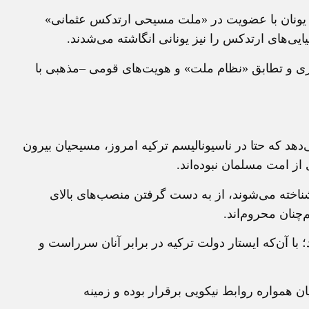
ملت يونان با عضويت در «ملت مسيحی ارتدکس عثمانی»
نیايی‌های ارتدکس را نيز يونانی انگاشته می‌شدند.
گاری و تطابق «نظام ملت» و هويت‌های قومی –مذهبی با
دهد که حتا در ناسيوناليسم ترکيه امروز، مسيحيان بيرون
از امت مسلمان نبوده‌اند.
شناخته می‌شوند، از به دست گرفتن منصب‌های بالای
‌چنان محروم‌اند.
 با آن‌که ايستار دولت ترکيه در برابر آنان سرراست و
يان همواره روابط نيکويی برقرار بوده و زمينه