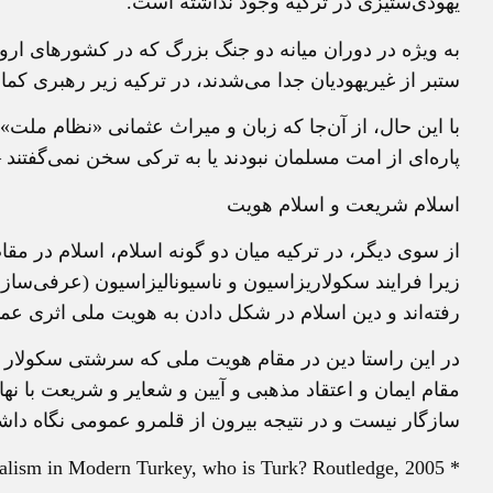
يهودی‌ستيزی در ترکيه وجود نداشته است.
به ويژه در دوران ميانه دو جنگ بزرگ که در کشورهای اروپا
ستبر از غيريهوديان جدا می‌شدند، در ترکيه زير رهبری کمال
با اين حال، از آن‌جا که زبان و ميراث عثمانی «نظام ملت
پاره‌ای از امت مسلمان نبودند يا به ترکی سخن نمی‌گفتند 
اسلام شريعت و اسلام هويت
از سوی ديگر، در ترکيه ميان دو گونه اسلام، اسلام در مق
زيرا فرايند سکولاريزاسيون و ناسيوناليزاسيون (عرفی‌ساز
رفته‌اند و دين اسلام در شکل دادن به هويت ملی اثری عم
در اين راستا دين در مقام هويت ملی که سرشتی سکولار دا
مقام ايمان و اعتقاد مذهبی و آيين و شعاير و شريعت با 
سازگار نيست و در نتيجه بيرون از قلمرو عمومی نگاه داش
* Cagaptay, Soner, Islam, Secularism, and Nationalism in Modern Turkey, who is Turk? Routledge, 2005