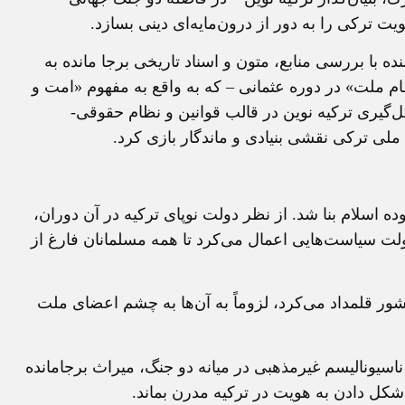
ت ترکی را به دور از درون‌مايه‌ای دينی بسازد.
ه با بررسی منابع، متون و اسناد تاريخی برجا مانده به
م ملت» در دوره عثمانی – که به واقع به مفهوم «امت و
ل‌گيری ترکيه نوين در قالب قوانين و نظام حقوقی-
ملی ترکی نقشی بنيادی و ماندگار بازی کرد.
وده اسلام بنا شد. از نظر دولت نوپای ترکيه در آن دوران،
ولت سياست‌هايی اعمال می‌کرد تا همه مسلمانان فارغ از
ور قلمداد می‌کرد، لزوماً به آن‌ها به چشم اعضای ملت
اسيوناليسم غيرمذهبی در ميانه دو جنگ، ميراث برجامانده
کل دادن به هويت در ترکيه مدرن بماند.