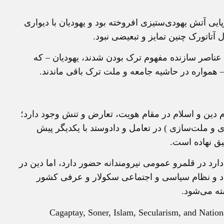
يی آتش يهودی‌ستيزی افروخته بود و يهوديان با ديواری
 آتاتورک چنين تمايز و تبعيضی نبود.
» عناصر سازنده مفهوم ترک بودن شدند، يهوديان – که
– همواره در حاشيه جامعه و ملت ترک باقی ماندند.
ام دين و اسلام در مقام هويت، تعارض و تنش وجود دارد؛
ی و ملت‌سازی ) در تعامل و دادوستد با يکديگر پيش
يق نهاده است.
رد در قلمرو عمومی نيرومندانه حضور دارد، اما دين در
نهاد و نظام سياسی و اجتماعی سکولار و عرفی کشور
ته می‌شود.