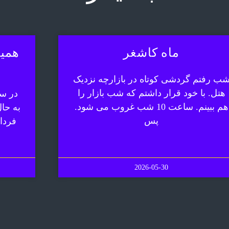
ماه کاشغر
همیش
ب رفتم گردشی کوتاه در بازارچه نزدیک
هتل. با خود قرار داشتم که شب بازار را
در سف
هم ببینم. ساعت 10 شب غروب می شود.
به حا
پس
فردا
2026-05-30