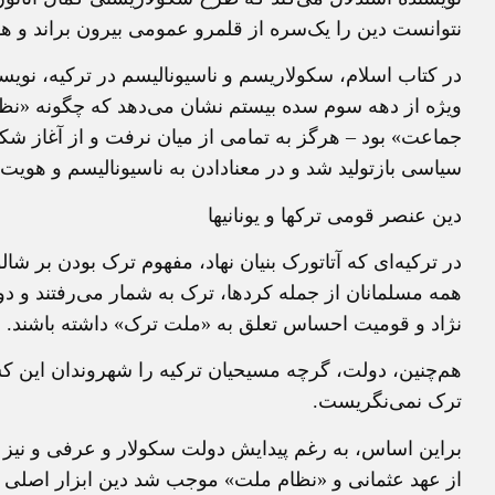
نتوانست دين را يک‌سره از قلمرو عمومی بيرون براند و هوي
در کتاب اسلام، سکولاريسم و ناسيوناليسم در ترکيه، نويسند
ويژه از دهه سوم سده بيستم نشان می‌دهد که چگونه «نظا
جماعت» بود – هرگز به تمامی از ميان نرفت و از آغاز شک
سياسی بازتوليد شد و در معنادادن به ناسيوناليسم و هويت 
دين عنصر قومی ترکها و يونانيها
در ترکيه‌ای که آتاتورک بنيان نهاد، مفهوم ترک بودن بر شال
همه مسلمانان از جمله کردها، ترک به شمار می‌رفتند و د
نژاد و قوميت احساس تعلق به «ملت ترک» داشته باشند.
هم‌چنين، دولت، گرچه مسيحيان ترکيه را شهروندان اين کش
ترک نمی‌نگريست.
براين اساس، به رغم پيدايش دولت سکولار و عرفی و نيز ن
از عهد عثمانی و «نظام ملت» موجب شد دين ابزار اصلی ش