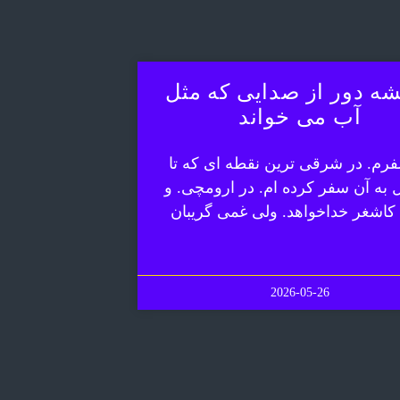
ه دور از صدایی که مثل
آب می خواند
رم. در شرقی ترین نقطه ای که تا
ل به آن سفر کرده ام. در ارومچی. و
 کاشغر خداخواهد. ولی غمی گریبان
2026-05-26