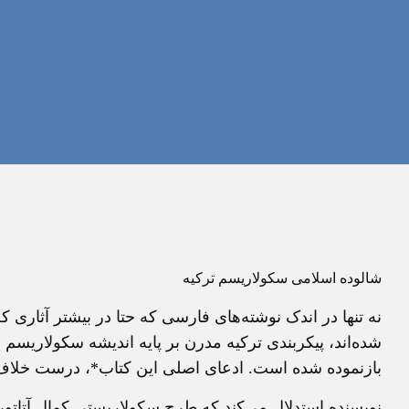
شالوده اسلامی سکولاريسم ترکيه
نه تنها در اندک نوشته‌های فارسی که حتا در بيشتر آثاری ک
شده‌اند، پيکربندی ترکيه مدرن بر پايه انديشه سکولاريس
بازنموده شده است. ادعای اصلی اين کتاب*، درست خلا
نويسنده استدلال می‌کند که طرح سکولاريستی کمال آتاتورک،