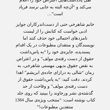
طی یادداشت‌هایی اعتراض خود را اعلام
می‌کند و “آن‌چه البته به جایی نرسد فریاد
است”…
خانم شاهرخی حتی از دست‌اندرکاران جوایز
ادبی خواست که کتابش را از لیست
نامزدهای احتمالی خود حذف کنند اما
نویسندگان و منتقدان مطبوعات در یک اقدام
پسندیده، جایزه‌ی خود را “به پاس‌داشت
حقوق از دست رفته‌ی مولف” و در اعتراض
به نقض حقوق بدیهی مهستی شاهرخی، به
رمان “شالی به درازای جاده‌ی ابریشم” اهدا
کردند. دقت کنید: “به پاس‌داشت حقوق از
دست رفته‌ی مولف” و وقاحت از حد
گذشته‌ی نشر ورجاوند را ببینید که روی جلد
کتاب نوشته است: “منتخب ویژه‌ی سال 1384
منتقدین مطبوعات!”