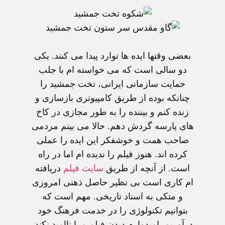
بعضی وقتها ايده ها توارد پيدا می کنند. يکی
دو سالی است که می خواسته ام با جلب
حمايت سازمانی ايرانی، تخت جمشيد را
چنانکه بوده از طريق کامپيوتری بازسازی و
زنده کنم و بيننده را به طور مجازی در کاخ
های پارسه گردش دهم. حالا می بينم مردمی
صاحب همت و خوشفکر اين ايده را عملی
کرده اند. هنوز فيلم را نديده ام اما در راه
است. از آنچه از طريق
سايت فيلم
دريافته
ام کاری است بی نظير حاصل ذهنی امروزی
و متکی به اسناد تاريخی. مهم است که
بتوانيم تکنولوژی را در خدمت فرهنگ خود
درآوريم. اميدوارم ديدن فيلم مرا نااميد نکند.