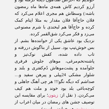
آرزو کردیم کاش همه‌ی ماه‌ها ماه رمضون
باشه:) وسطاش هم مجری اعلام می‌کرد که
فلان حاج‌آقا فلان مقدار به مثلا ایتام کمک
کرده و حاج‌آقا هم لبخندی با شرم مصنوعی
می‌زد و فکر می‌کرد شق‌القمر کرده.
نزدیک بود عاشق یکی از خواننده‌ها بشم. از
بس خوش‌تیپ بود. سبیل از بناگوش دررفته و
تاب داده شده، کفش نوک‌تیز و
پاشنه‌تخم‌مرغی، موهای جلوش فرفری
جلو‌آمده و پشت‌موهاش دُم‌کفتری و بلند و
شلوار مشکی 24پیلی و پیرهن سفید و…
صداشم که دیگه نگو!!! هر چی آهنگ جاهلی و
کوچه‌باغی بلد بود خوند و ملت هم کیف
می‌کردن. ( نقل از:
زيتون
؛ برای مقايسه اين
توصيف جشن های رمضان در ميان اعراب از
وب نوشت
هم خواندنی است)