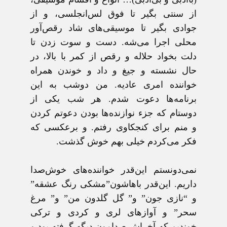
از سنتی بگیر تا فوق لس‌انجلسی، و از
جوادی بگیر تا موسیقی‌های شاد رقص‌آور
محلی اجرا می‌شه. دست و سوت زدن تا
دلت بخواد حلاله و رقص از کمر با بالا، در
حال نشسته و جیغ و داد و خوندن همراه
خواننده امری عادیه. من دوشب به این
برنامه‌ها دعوت شدم. هر شب یکی از
دوستام که جزء نوازنده‌ها بودن دعوتم کردن
و منم برای کنجکاوی رفتم. و برعکسی که
فکر می‌کردم خیلی بهم خوش گذشت.
نمی‌دونستم این‌قدر خواننده‌های خوش‌صدا
داریم. این‌قدر باهاشون”مشکی رنگ عشقه”
و “نازی جون” و” گل گلدون من” و” مرغ
سحر” و آوازهای لری و کردی و ترکی
خوندیم که آخراش صدامون دیگه گرفته بود و