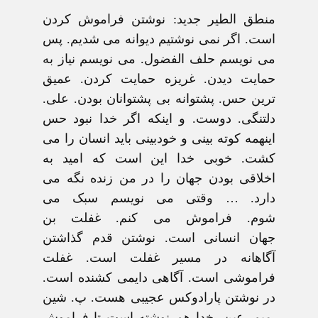
منطق الطير جديد
: نوشتن فراموش کردن
است. اگر نمی نوشتيم ديوانه می شديم. پس
می نويسم حلف الفضول. می نويسم نياز به
حمايت ديدن. غريزه حمايت کردن. عميق
ترين حس. پشتوانه بی پشتوانان بودن. علی.
دلتنگی. دوست. و اينکه اگر خدا نبود حس
اينهمه کوته بينی و خودبينی بايد انسان را می
کشت. خوبی خدا اين است که اميد به
اخلاقی بودن جهان را در من زنده نگه می
دارد. … وقتی می نويسم سبک می
شوم. فراموش می کنم. غفلت بن
جهان انسانی است. نوشتن قدم گذاشتن
آگاهانه در مسير غفلت است. غفلت
فراموشی است. آگاهی دايمی کشنده است.
در نوشتن پارادوکس عجيبی هست. پ. شين
.ميم. عين. خدا هم نوشته است تا فراموش