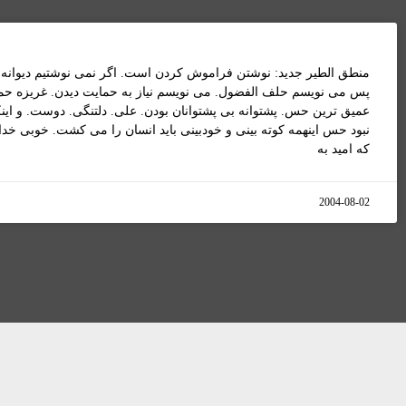
منطق الطير جديد: نوشتن فراموش کردن است. اگر نمی نوشتيم ديوانه
پس می نويسم حلف الفضول. می نويسم نياز به حمايت ديدن. غريزه حم
عميق ترين حس. پشتوانه بی پشتوانان بودن. علی. دلتنگی. دوست. و اينک
نبود حس اينهمه کوته بينی و خودبينی بايد انسان را می کشت. خوبی خد
که اميد به
2004-08-02