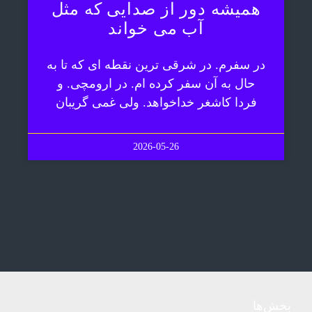
همیشه دور از صدایی که مثل
آب می خواند
در سفرم. در شرقی ترین نقطه ای که تا به
حال به آن سفر کرده ام. در ارومچی. و
فردا کاشغر خداخواهد. ولی غمی گریبان
2026-05-26
بخش‌ها