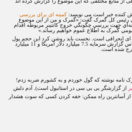
 از منابع مختلفی که این موضوع را گزارش کرده اند
ارش کننده خبر است می نویسد:
کمیته ای برای بررسی
 رئيس کل گمرک گفت: «گمرک و من از اين موضوع
يته‌اي جهت بررسي چگونگي خروج کانتينر مربوطه اقدام
مومي گمرک به اطلاع عموم خواهيم رساند.»
کته ای انحرافی است. نخست باید روشن کرد این حجم پول
خارج شده یا نه. شیوه خروج آن مساله ثانوی است. بر اساس گزارش سرمایه 7.5 ميليارد دلار آمريکا و 11 ميليارد
رک نامه نوشته که گول خوردم و به کشورم ضربه زدم!
ر
از گزارشگر بی بی سی در استانبول است). آدم دلش
ا از آسانترین راه ممکن: خفه کردن کسی که سوت هشدار