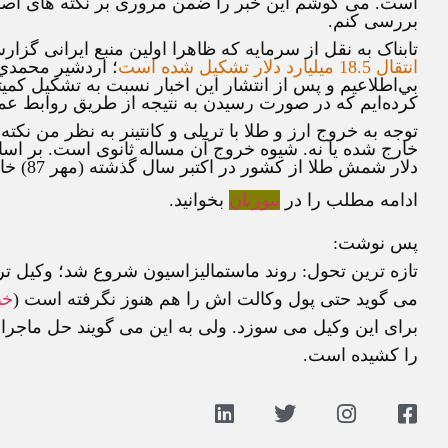
است. می کوشم این خبر را ضمن مروری بر نکته های اصلی
بررسی کنم.
تابناک به نقل از سرمایه که ظاهرا اولین منبع ایرانی گز
انتقال 18.5 میلیارد دلار تشکیل شده است
؛ اردشير محمدي
بي‌اطلاعيم و پس از انتشار اين اخبار نسبت به تشکيل کم
کرده‌ايم که در صورت رسيدن به نتيجه از طريق روابط ع
توجه به خروج ارز و طلا با تریلی و کانتینر به نظر من ن
دلار شمش طلا از کشور در اکتبر سال گذشته (مهر 87) خارج شده است.
ادامه مطلب را در
نیوزبان
بخوانید.
پس نوشت:
تازه ترین تحول: روند ماستمالیزاسیون شروع شد؛ وکیل ت
می گوید حتی پول وکالت اش را هم هنوز نگرفته است (
خب
برای این وکیل می سوزد. ولی به این می گویند حل ماجر
را کشیده است.