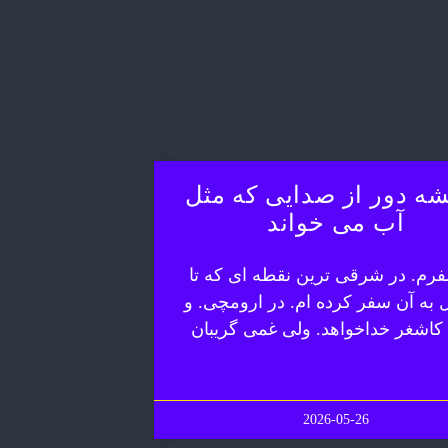
ه دور از صدایی که مثل
آب می خواند
رم. در شرقی ترین نقطه ای که تا
ل به آن سفر کرده ام. در ارومچی. و
 کاشغر خداخواهد. ولی غمی گریبان
2026-05-26