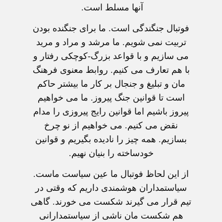
آنها مسلط است.
فوتبال جنگندگی است. ما برای جنگنده بودن
تربيت نمی شويم. ما مرشد و مراد و مريد
می سازيم و با قواعد بزرگ-کوچکی رفتار و
با هم تعارف می کنيم. روابط معنوی فرهنگ
مان و تبليغ و جنجال بر کار ما بيشتر حاکم
است تا قوانين جنگ پيروز. ما می خواهيم
پيروز باشيم اما قوانين رايج پيروزی را مدام
نقض می کنيم. می خواهيم از نو چرخ
بسازيم. همه چيز را ناديده بگيريم و قوانين
خودساخته را بنيان نهيم.
از اين لحاظ فوتبال ما عين سياست ماست.
سياستمداران هوشمندی داريم که وقتی در
تيم قرار می گيرند شکست می خورند. گاهی
هم شکست مان ناشی از سياستمدارانی