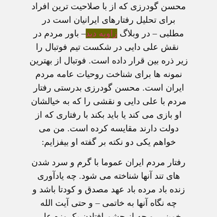
محسن گودرزی که از با صلاحيت ترين افراد
برای تحليل رفتارهای ايرانيان است در
مطلبی – در وبلاگ
زاويه ديد
– باور مردم در
نقش علی دايی در شکست تيم فوتبال را
زير ذره بين قرار داده است. فوتبال از بهترين
نمونه ها برای شناخت روحيات عامه مردم
ايران است. محسن گودرزی بدرستی رفتار
مردم با علی دايی و نقشی را که به خيالشان
او بازی می کند يا بايد بکند با رفتاری که از
دولت دارند مقايسه کرده است. من می
خواهم يکی دو نکته بر گفته او بيفزايم:
رفتار مردم ايران عموما با گرم و سرد شدن
های تند آنها شناخته می شود. چه يادآوری
زنده باد مرده باد عهد مصدق و کودتا باشد و
چه نگاه آنها به خاتمی – و حتی آيت الله
خمينی- و چه از چشم افتادن يکروزه علی