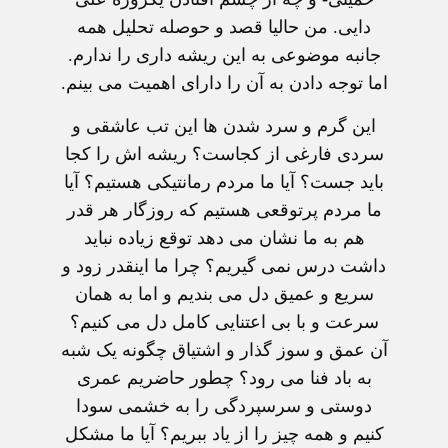
دايی. من حاليا قصد و حوصله تحليل همه
جانبه موضوعی به اين ريشه داری را ندارم.
اما توجه دادن به آن را دارای اهميت می بينم.
اين گرم و سرد شدن ها اين تب عاشقی و
سردی فارغی از کجاست؟ ريشه اش را کجا
بايد جست؟ آيا ما مردم رمانتيکی هستيم؟ آيا
ما مردم پرتوقعی هستيم که روزگار هر قدر
هم به ما نشان می دهد توقع زياده نبايد
داشت درس نمی گيريم؟ چرا ما اينقدر زود و
سريع و عميق دل می بنديم و اما به همان
سرعت و با بی اعتنايی کامل دل می کنيم؟
آن عمق و سوز گذار و اشتياق چگونه يک شبه
به باد فنا می رود؟ چطور حاضريم عمری
دوستی و سرسپردگی را به خشمی سودا
کنيم و همه چيز را از ياد ببريم؟ آيا ما مشکل