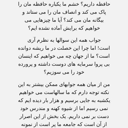
حافظه داريم؟ خشم ما يکباره حافظه مان را
پاک می کند و انصاف مان را می ستاند و
بيگانه مان می کند؟ آيا ما چيزهايی می
خواهيم که برايش آماده نشده ايم؟
جواب همه اين سوالها به نظرم آری
است! اما چرا اين خصلت در ما ريشه دوانده
است؟ ما از جهان چه می خواهيم که اينسان
بی پروا سرمايه های دوست داشته و پرورده
خود را می سوزيم؟
من از ميان همه جوابهای ممکن بيشتر به اين
نکته توجه دارم که ما سالهاست می خواهيم
يکشبه به جايی برسيم و هزار بار ديده ايم که
نمی رسيم اما از شيوه کهنه و مندرس خود
دست بر نمی داريم. يک بخش از اين اصرار
از آن است که جامعه ما پر است از نمونه