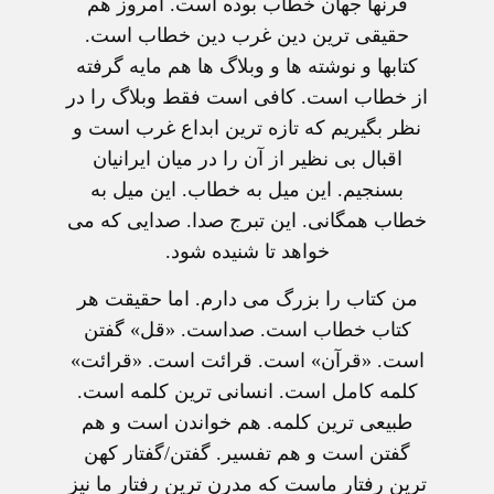
قرنها جهان خطاب بوده است. امروز هم
حقيقی ترين دين غرب دين خطاب است.
کتابها و نوشته ها و وبلاگ ها هم مايه گرفته
از خطاب است. کافی است فقط وبلاگ را در
نظر بگيريم که تازه ترين ابداع غرب است و
اقبال بی نظير از آن را در ميان ايرانيان
بسنجيم. اين ميل به خطاب. اين ميل به
خطاب همگانی. اين تبرج صدا. صدايی که می
خواهد تا شنيده شود.
من کتاب را بزرگ می دارم. اما حقيقت هر
کتاب خطاب است. صداست. «قل» گفتن
است. «قرآن» است. قرائت است. «قرائت»
کلمه کامل است. انسانی ترين کلمه است.
طبيعی ترين کلمه. هم خواندن است و هم
گفتن است و هم تفسير. گفتن/گفتار کهن
ترين رفتار ماست که مدرن ترين رفتار ما نيز