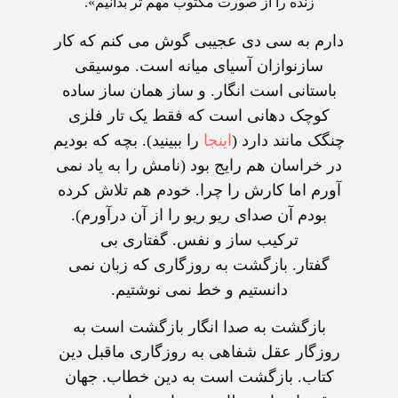
زنده را از صورت مکتوب مهم‌ تر بدانيم».
دارم به سی دی عجيبی گوش می کنم که کار
سازنوازان آسيای ميانه است. موسيقی
باستانی است انگار. و ساز همان ساز ساده
کوچک دهانی است که فقط يک تار فلزی
چنگک مانند دارد (
اينجا
را ببينيد). بچه که بوديم
در خراسان هم رايج بود (نامش را به ياد نمی
آورم اما کارش را چرا. خودم هم تلاش کرده
بودم آن صدای ريو ريو را از آن درآورم).
ترکيب ساز و نفس. گفتاری بی
گفتار. بازگشت به روزگاری که زبان نمی
دانستيم و خط نمی نوشتيم.
بازگشت به صدا انگار بازگشت است به
روزگار عقل شفاهی به روزگاری ماقبل دين
کتاب. بازگشت است به دين خطاب. جهان