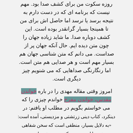
روزه سکوت من برای کشف صدا بود. مهم
نيست که برنامه ای که در دست دارم به
نتيجه برسد يا نرسد اما حاصل اش برای من
تا همينجا بسيار گرانقدر بوده است. اين
کشف دوباره صدا. ما شايد زياده جهان را
چون متن ديده ايم. حال آنکه جهان پر از
صداست. می دانم که متن شناسی جهان هم
بسيار مهم است و هر صدايی هم متن است.
اما رنگارنگی صداهايی که می شنويم چيز
ديگری است.
امروز وقتی مقاله مهدی را در باره
خواندن
مقدس، خواندن مفرح
خواندم چيزی را که
می خواستم بگويم در مطلب او يافتم:
در
دينکرد، کتاب دينی زرتشتی و مزديستی، آمده است:
«به دلايل بسيار، منطقی است که سخن شفاهی