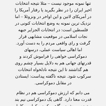
تنها نمونه موجود نيست – مثلا نتيجه انتخابات
اخير ايران را در نظر بگيريد يا رفتار آمريکا را
در آمريکای لاتين و اين اواخر در ونزوئلا – اما
نزديک ترين نمونه به وضع انتخابات کنونی در
فلسطين است: در انتخابات الجزاير جبهه
نجات اسلامی در موقعيت مشابهی قرار
گرفت و رای واقعی مردم را به دست آورد.
اما اهالی سياست عملی، درسهای
دموکراسی خواهی را فراموش کردند و
قدرتهای جهانی هم به دلايل بسيار چشم روی
هم گذاشتند تا اين نتيجه نادلخواه انتخابات
سرکوب شود. نتيجه ناگفته پيداست: ايستادن
در مقابل دموکراسی.
می دانم که ارزش دموکراسی هم در نظام
قدرت معنا دارد. گاهی يک دموکراسی نيم بند