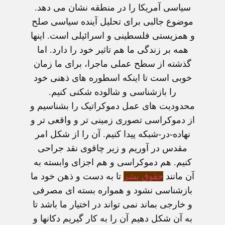
سياسی آمريکا را در منطقه نشان می دهد.
موضوع جالبی برای تحليل آينده سياسی صلح
و همزيستی فلسطينی و اسرائيلی است. اينها
همه بر زندگی ما هم تاثير خود را دارد. اما
گذشته از سطح عملی ماجرا، برای ما زمان
خوبی است تا اينکه اسطوره های ذهنی خود
را بازشناسی و شالوده شکنی کنيم.
محدوديت های عمل دموکراتيک را بشناسيم و
از دموکراسی تصوری زمينی تر و واقعی تر و
نهاده-در-شبکه پيدا کنيم. آن را از شکل امر
مقدس در آوريم و زير چاقوی نقد جراحی
کنيم. هم دموکراسی و هم اجزای وابسته به
آن مانند
حقوق بشر
تا به دست و ذهن خود ما
بازشناسی نشود و همواره بسته ای مصرفی
و خارجی بماند نمی تواند در اختيار ما باشد تا
به آن شکل دهيم آن را به کار گيريم دکانها و