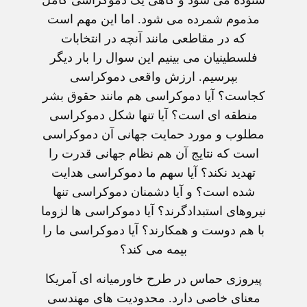
ستوده می شود و گاهی يک دموکراسی کامل
مذموم شمرده می شود. اما اين مهم است
که در مقاطعی مانند آنچه در انتخابات
فلسطينيان می بينيم اين سوال را بار ديگر
بپرسيم. ارزش واقعی دموکراسی
کجاست؟ آيا دموکراسی هم مانند حقوق بشر
منطقه ای است؟ آيا تنها شکل دموکراسی
مطلوب و مورد حمايت جهانی آن دموکراسی
است که نتايج آن هم نظام جهانی قدرت را
تهديد نکند؟ آيا سهم ما دموکراسی هدايت
شده است؟ و آيا دشمنان دموکراسی تنها
نيروهای استبدادگرند؟ آيا دموکراسی ها لزوما
با هم دوست و همکارند؟ آيا دموکراسی ما را
بيمه می کند؟
پيروزی حماس در طرح خاورميانه ای آمريکا
معنای خاصی دارد. محدوديت های مهندسی