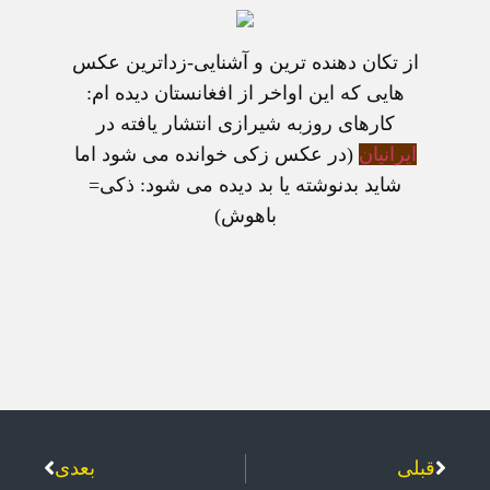
از تکان دهنده ترين و آشنايی-زداترين عکس
هايی که اين اواخر از افغانستان ديده ام:
کارهای روزبه شيرازی انتشار يافته در
ايرانيان
(در عکس زکی خوانده می شود اما
شايد بدنوشته يا بد ديده می شود: ذکی=
باهوش)
قبلی
بعدی