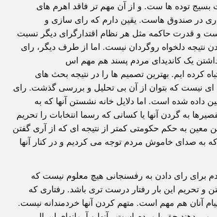
 بسيج توده ها ست. و از آن مهم تر فاقد اهرم های
اری در صندوق هاست. يقين دارم که رای سازی و
 است و قدرت حاکمه مثل هر نظام اقتدارگرای ديگر نسبت
ن نتيجه دلخواه روگردان نيست. اما از طرف ديگر، رای
 داشتن يک کانديدای مردم پسند هم مهم اس
ه کرده ايم. بهترين تصميم ها را در نتيجه بحث های
ای نيست که بتوان از آن بی تحليل و بررسی گذشت. رای
ن داده شده است. اما دلايل خانه نشستن آنها که به
قصيرها به گردن آنها يا کسانی که رسما انتخابات را تحريم
فتن معين به حکم حکومتی کمتر از نتيجه ای که از آری گفتن
ه به صدای خاموش مردم توجه می کرديم و در کنار آنها
م برای رای دادن به رفسنجانی هيچ معلوم نيست که
ن و تحريم اين بار رفتار درست تری باشد. رفتاری که
يام آنان هم مهم است. متهم کردن آنها خردمندانه نيست.
ی می دهند حق با مردم است.
آنها و آرمانهای ليبرال