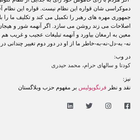
دموکراسی شان قواره اين نظام نيست. قواره اين نظام آ
جمهوری مهره های رهبر را تکميل می کند و تکليف ما را 
اصلاحات می زند روشن می سازد. اگر آنهمه شور و هيجان
نه- به-دل-نه-به-خاطر ما از او در دور دوم تغيير چندانی در
در وب:
کودتا و سالهای حرام
،
محمد حيدری
نيز:
نقد و نظر
فرنگوپوليس
بر مفهوم حزب وبلاگستان