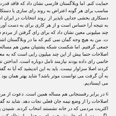
حمايت کنم. اما وبلاگستان فارسی نشان داد که فاقد قدرت
مناسب برای هر گونه اعتراض به روند رای سازی يا دستک
دستکاری بخشی جدايی ناپذير از
روند انتخابات در ايران
به نتيجه آرا حساس است و از هر کاری برای به دست آورد
چند ميليونی معين نشان داد که برای رای گرفتن از مردم
ت. من به هيچ وجه گمان نمی کنم که ما در وبلاگستان اشتبا
جمعی گرفتيم. اما شکست شبکه پشتيبان معين هم مساله 
اصلاحات حتما بيش از اين چند ميليون رايی است که به معي
خاتمی رای داده بودند نيازمند تامل دوباره است. انداختن ت
کردند اصلا سزاوار نيست. بايد به اين انديشيد که آيا نه گ
به آن گرفت می توانست موثر باشد؟ شايد بهتر همان بود ک
می ايستاديم.
6
در برابر رفسنجانی هم مساله همين است. دعوت از مرد
اصلاحات را از وضع نيمه جان فعلی نجات دهد. شايد نه گفت
اکثريت مردمی که در خانه نشستند انتخاب کردند. شنيدن پ
اگر مردم با رای خاموش خود رای به جدايی از نظام کنون