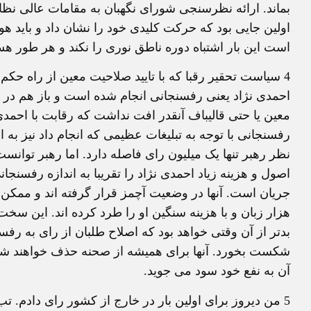
بماند. ارائه نظرسنجی شورای نگهبان به مقامات عالی نظ
اولين جايی بود که حرکت کليدی خود را نشان داد و بايد ه
است اين بار اشتباه دوره ناطق نوری را نکند و هر طور ه
4
سياست تحقير رقبا که با تاييد صلاحيت معين از راه حکم
احمدی نژاد يعنی رفسنجانی انجام شده است و باز هم در 
معين يا حتی قاليباف آنقدر افت نداشت که رقابت با احمد
رفسنجانی با توجه به تبليغات عظيمی که انجام داد نيز ب
نظر رهبر تنها يک ميليون رای فاصله دارد. اما رهبر توانس
اصول و هزينه زياد احمدی نژاد را تقريبا به اندازه رفسن
جريان است. آنها در وضعيت آچمز قرار گرفته اند و ممکن ا
هزار زبان و با هزينه سنگين او را طرد کرده اند. اين سخت
بدتر از آن وقتی خواهد بود که اصلاح طلبان از رای به رفس
شکست بخورد. آنها برای هميشه از صحنه حذف خواهند شد.
آن به نفع خود سود می جويد.
5
من ديروز برای اولين بار در خارج از کشور رای دادم. تب