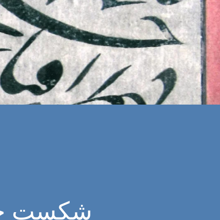
شکست حز