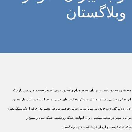
وبلاگستان
ا به چند فقره محدود است و چندان هم بر مرام و اساس حزبی استوار نيست. من يقين دارم که
ين حکم مستثنی نيستند. به عبارت ديگر، فعاليت های حزبی به احزاب نام و نشان دار محدود
 لابی و تاثيرگذاری و چانه زنی موثرند. بر اساس فرضيه من هر مجموعه ای که از يک شبکه نظام
ن يا موثر در صحنه سياسی ايران اينهايند: شبکه روحانيت، شبکه سپاه و بسيج و
شبکه های قومی، و اين اواخر شبکه يا حزب وبلاگستان.