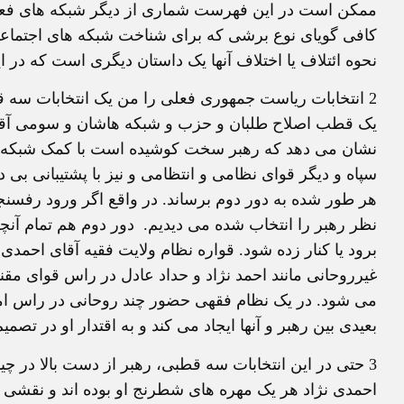
ممکن است در اين فهرست شماری از ديگر شبکه های فعال 
کافی گويای نوع برشی که برای شناخت شبکه های اجتماع
نحوه ائتلاف يا اختلاف آنها يک داستان ديگری است که در ا
2
انتخابات رياست جمهوری فعلی را من يک انتخابات سه 
يک قطب اصلاح طلبان و حزب و شبکه هاشان و سومی آق
نشان می دهد که رهبر سخت کوشيده است با کمک شبکه ای
سپاه و ديگر قوای نظامی و انتظامی و نيز با پشتيبانی بی
هر طور شده به دور دوم برساند. در واقع اگر ورود رفسنجا
نظر رهبر را انتخاب شده می ديديم.
دور دوم هم تمام آنچه
برود يا کنار زده شود. قواره نظام ولايت فقيه آقای احمدی 
غيرروحانی مانند احمد نژاد و حداد عادل در راس قوای مق
می شود. در يک نظام فقهی حضور چند روحانی در راس امو
بعيدی بين رهبر و آنها ايجاد می کند و به اقتدار او در تصم
3
حتی در اين انتخابات سه قطبی، رهبر از دست بالا در چيد
احمدی نژاد هر يک مهره های شطرنج او بوده اند و نقشی با