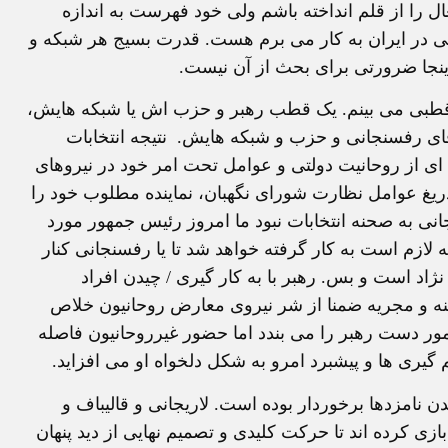
را از قلم انداخته باشم ولی خود فهرست به اندازه
ی در ايران به کار می برم هست. قدرت بسيج هر شبکه و
ينجا ضرورتی برای
بحث از آن نيست.
قطبی می بينم. يک قطب رهبر و حزب اش يا شبکه هايش،
ای رفسنجانی و حزب و شبکه هايش.
نتيجه انتخابات
 از روحانيت دولتی و عوامل تحت امر خود در نيروهای
 دريغ عوامل نظارت شورای نگهبان، نماينده مطلوب خود را
نی به صحنه انتخابات نبود ما امروز رئيس جمهور مورد
 لازم است به کار گرفته خواهد شد تا يا رفسنجانی کنار
نژاد است و بس. رهبر با به کار گيری / چيدن افراد
ننه و مجريه ضمنا از شر نيروی معارض روحانيون خلاص
ر دست رهبر را می بندد اما حضور غيرروحانيون فاصله
يم گيری ها و پيشبرد امرو به شکل دلخواه او می افزايد.
ن نامزدها برخوردار بوده است. لاريجانی و قاليباف و
زی کرده اند تا حرکت کليدی و تصميم نهايی از ديد پنهان