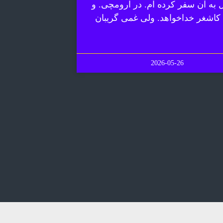
ل به آن سفر کرده ام. در ارومچی. و
 کاشغر خداخواهد. ولی غمی گریبان
2026-05-26