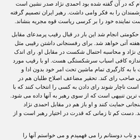
ام که در آن گفته شده بود احمدی نژاد صدر نشين است
وشمندان را به فکر وامی داشت. رهبر ايران تصميم گرفته
ست نماينده خود را بر کرسی رياست قوه مجريه بنشاند.
 حکومتی انجام شد اين بار در قبال رقيب پرمدعای مقابل
هفته آتی خواهد شد. برای رفسنجانی داشتن رقيبی مثل
ی نژاد و محاسبه احتمال شکست در مقابل او. رای اندک
ه اندازه کافی اسباب سرشکستگی هست. او با رقيب مورد
ت با به کارگيری تمام ماشين تحت امر خود بدون ادا و
جانی صاحب رای کند. تحقير مضاعف اصلاح طلبان هم در
ست ناچار شوند رای دادن به کسی را انتخاب کنند که با
 ترين تنبيهی است که از سوی رهبر به آنها داده می شود.
نجانی حمايت کنند و او باز هم در مقابل احمدی نژاد
 دست کم تا زمانی که قدرت در اختيار رهبر است و از
 و تاب دوستانم را می فهميدم و می خواستم آنها را