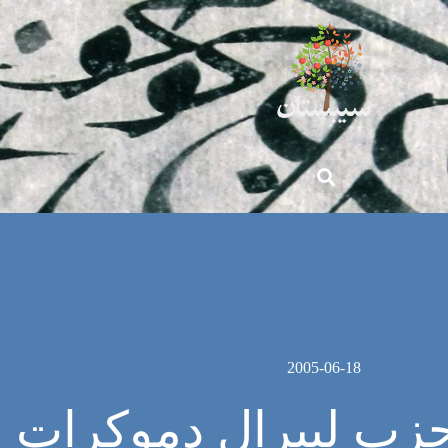
2005-06-18
ب ليبرال دموکرات