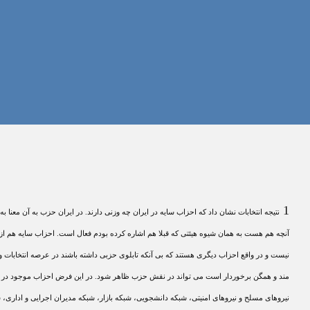
1
نتيجه انتخابات نشان داد که احزاب سايه در ايران چه وزنی دارند. در ايران حزب به آن معن
آنچه هم هست به همان شيوه هيئتی که قبلا هم اشاره کرده بودم فعال است. احزاب سايه هم از ا
نيست و در واقع احزاب ديگری هستند که بی آنکه تابلوی حزبی داشته باشند در عرصه انتخابات و
مند و همگن برخوردار است می تواند در نقش حزب ظاهر شود. در اين فرض احزاب موجود در ايرا
نيروهای مسلح و نيروهای امنيتی، شبکه دانشجويی، شبکه بازار، شبکه مديران اجرايی و اداری، 