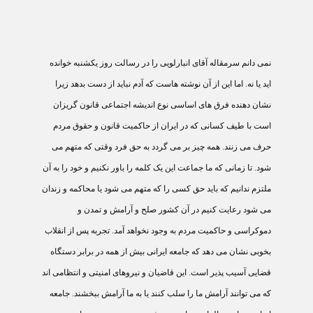
نمی دانم سرمقاله آقای انبارلويی را در رسالت روز يکشنبه خوانده
ايد يا نه. اما اين از آن نوشته هاست که آدم نبايد از دست بدهد زيرا
نشان دهنده فرق های اساسی نوع انديشه اجتماعی قانون گريزان
است با طيف کسانی که در ايران از حاکميت قانون و حقوق مردم
حرف می زنند. همه چيز بر می گردد به حق فرد وقتی که متهم می
شود. تا زمانی که ما جماعت اين يک کلمه را باور نکنيم و خود را به آن
ملتزم ندانيم که بايد حق کسی را که متهم می شود يا محاکمه و زندان
می شود رعايت کنيم در آن کشور صلح و آرامش و تمدن و
دموکراسی و حاکميت مردم به وجود نخواهد آمد. تجربه پس از انقلاب
بخوبی نشان می دهد که جامعه ايرانی بيش از همه در برابر دستگاه
قضايی آسيب پذير است. اين قاضيان و نيروهای امنيتی و انتظامی اند
که می توانند آرامش ما را سلب کنند يا به ما آرامش ببخشند. جامعه