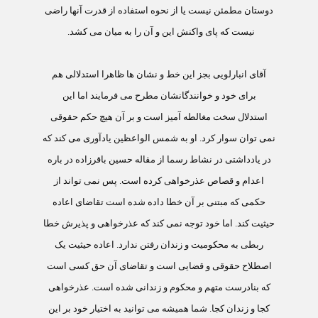
دوستان مطمئن نيست يا از نحوه استفاده از قدرت آنها راضی
نيست که پای واکنش اين و آن را به ميان می کشد.
آقای انبارلويی بجز اين خط و نشان ها ظاهرا استدلالی هم
برای خود و خوانندگانشان مطرح می فرمايند اما اين
استدلال سخت مغالطه آميز است و بر آن هيچ حکم حقوقی
نمی توان سوار کرد. او به شمس الواعظين يادآوری می کند که
در يادداشتی در نشاط رسما از مقاله حسين باقرزاده در باره
اعدام و قصاص عذرخواهی کرده است. پس نمی تواند از
حکمی که مبتنی بر آن خطا داده شده است تقاضای اعاده
حيثيت کند. اما خود توجه نمی کند که عذرخواهی و پذيرش خطا
ربطی به محکوميت و زندان رفتن ندارد. اعاده حيثيت يک
اصطلاح حقوقی و قضايی است و تقاضای آن حق کسی است
که بنادرست متهم و محکوم و زندانی شده است. عذرخواهی
کجا و زندان کجا. شما هميشه می توانيد به اختيار خود بر اين