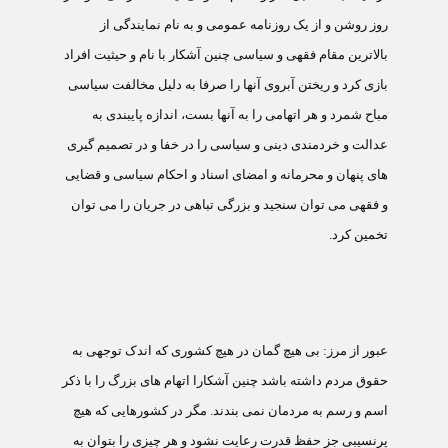
روز روشن و از يک روزنامه عمومی و به نام نمايندگی از
بالاترين مقام فقهی و سياسی چنين آشکار با نام و حيثيت افراد
بازی کرد و ريختن آبروی آنها را صرفا به دليل مخالفت سياسی
مباح شمرد و هر اتهامی را به آنها بست، اندازه پايبندی به
عدالت و خردمندی دينی و سياسی را در خفا و در تصميم گيری
های پنهان و محرمانه و امضای اسناد و احکام سياسی و قضايی
و فقهی می توان سنجيد و بزرگی تباهی در جريان را می توان
تخمين کرد.
عبور از مرز:
بی هيچ گمان در هيچ کشوری که اندک توجهی به
حقوق مردم داشته باشد چنين آشکارا اتهام های بزرگ را با ذکر
اسم و رسم به مردمان نمی بندند. مگر در کشورهايی که هيچ
پرنسيبی جز حفظ قدرت رعايت نشود و هر چيزی را بتوان به