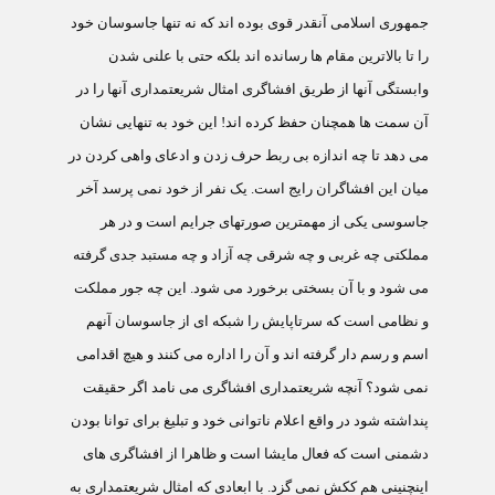
جمهوری اسلامی آنقدر قوی بوده اند که نه تنها جاسوسان خود
را تا بالاترين مقام ها رسانده اند بلکه حتی با علنی شدن
وابستگی آنها از طريق افشاگری امثال شريعتمداری آنها را در
آن سمت ها همچنان حفظ کرده اند! اين خود به تنهايی نشان
می دهد تا چه اندازه بی ربط حرف زدن و ادعای واهی کردن در
ميان اين افشاگران رايج است. يک نفر از خود نمی پرسد آخر
جاسوسی يکی از مهمترين صورتهای جرايم است و در هر
مملکتی چه غربی و چه شرقی چه آزاد و چه مستبد جدی گرفته
می شود و با آن بسختی برخورد می شود. اين چه جور مملکت
و نظامی است که سرتاپايش را شبکه ای از جاسوسان آنهم
اسم و رسم دار گرفته اند و آن را اداره می کنند و هيچ اقدامی
نمی شود؟ آنچه شريعتمداری افشاگری می نامد اگر حقيقت
پنداشته شود در واقع اعلام ناتوانی خود و تبليغ برای توانا بودن
دشمنی است که فعال مايشا است و ظاهرا از افشاگری های
اينچنينی هم ککش نمی گزد. با ابعادی که امثال شريعتمداری به