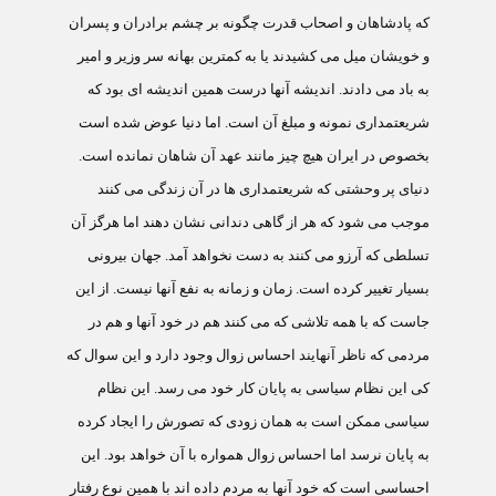
که پادشاهان و اصحاب قدرت چگونه بر چشم برادران و پسران
و خويشان ميل می کشيدند يا به کمترين بهانه سر وزير و امير
به باد می دادند. انديشه آنها درست همين انديشه ای بود که
شريعتمداری نمونه و مبلغ آن است. اما دنيا عوض شده است
بخصوص در ايران هيچ چيز مانند عهد آن شاهان نمانده است.
دنيای پر وحشتی که شريعتمداری ها در آن زندگی می کنند
موجب می شود که هر از گاهی دندانی نشان دهند اما هرگز آن
تسلطی که آرزو می کنند به دست نخواهد آمد. جهان بيرونی
بسيار تغيير کرده است. زمان و زمانه به نفع آنها نيست. از اين
جاست که با همه تلاشی که می کنند هم در خود آنها و هم در
مردمی که ناظر آنهايند احساس زوال وجود دارد و اين سوال که
کی اين نظام سياسی به پايان کار خود می رسد. اين نظام
سياسی ممکن است به همان زودی که تصورش را ايجاد کرده
به پايان نرسد اما احساس زوال همواره با آن خواهد بود. اين
احساسی است که خود آنها به مردم داده اند با همين نوع رفتار