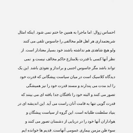
احساس زوال:
اما ماجرا به همين جا ختم نمی شود. اينکه امثال
شريعتمداری هر اهل قلم مخالفی را جاسوس تلقی می کنند
ولو هيچ شاهدی هم نداشته باشند خود بسيار معنادار است. از
نظر آنها کسی با قدرت بلامنازع حاکم مخالف نيست و
نمی
تواند باشد مگر جاسوس اجنبی و برانداز و نفوذی باشد. اين يک
ديدگاه کلاسيک است در ميان سياست پيشگانی که قدرت خود
را ابد مدت می پندارند و مسند قدرت خود را نيز هميشگی
تصور می کنند و البته خود را تافتگان جدا بافته ای می بينند که
قدرت گويی تنها به قامت آنان راست می آيد. اين انديشه ای در
بنياد سلطنت طلبانه است. اين گروه از سياست پيشگان و
هواداران آنها خود را در دريايی از دشمنان تصور می کنند و
سوء ظن مزمن بيماری عمومی آنهاست. قديم ها خوانده ايم