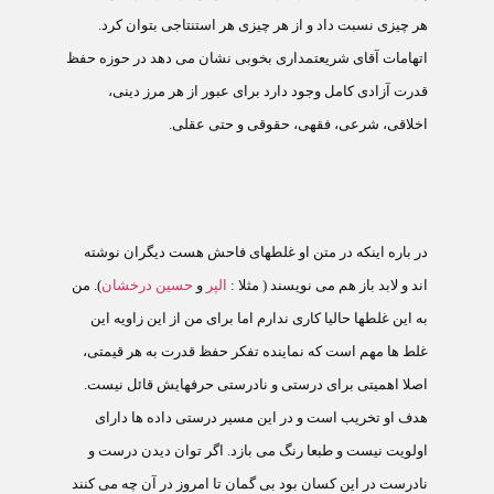
هر چيزی نسبت داد و از هر چيزی هر استنتاجی بتوان کرد.
اتهامات آقای شريعتمداری بخوبی نشان می دهد در حوزه حفظ
قدرت آزادی کامل وجود دارد برای عبور از هر مرز دينی،
اخلاقی، شرعی، فقهی، حقوقی و حتی عقلی.
در باره اينکه در متن او غلطهای فاحش هست ديگران نوشته
اند و لابد باز هم می نويسند ( مثلا :
الپر
و
حسين درخشان
). من
به اين غلطها حاليا کاری ندارم اما برای من از اين زاويه اين
غلط ها مهم است که نماينده تفکر حفظ قدرت به هر قيمتی،
اصلا اهميتی برای درستی و نادرستی حرفهايش قائل نيست.
هدف او تخريب است و در اين مسير درستی داده ها دارای
اولويت نيست و طبعا رنگ می بازد. اگر توان ديدن درست و
نادرست در اين کسان بود بی گمان تا امروز در آن چه می کنند