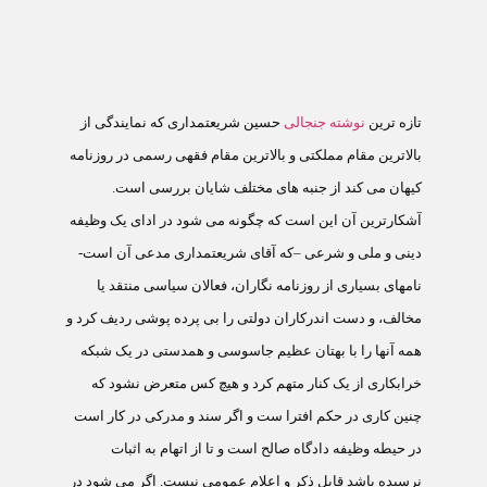
تازه ترين
نوشته جنجالی
حسين شريعتمداری که نمايندگی از
بالاترين مقام مملکتی و بالاترين مقام فقهی رسمی در روزنامه
کيهان می کند از جنبه های مختلف شايان بررسی است.
آشکارترين آن اين است که چگونه می شود در ادای يک وظيفه
دينی و ملی و شرعی –که آقای شريعتمداری مدعی آن است-
نامهای بسياری از روزنامه نگاران، فعالان سياسی منتقد يا
مخالف، و دست اندرکاران دولتی را بی پرده پوشی رديف کرد و
همه آنها را با بهتان عظيم جاسوسی و همدستی در يک شبکه
خرابکاری از يک کنار متهم کرد و هيچ کس متعرض نشود که
چنين کاری در حکم افترا ست و اگر سند و مدرکی در کار است
در حيطه وظيفه دادگاه صالح است و تا از اتهام به اثبات
نرسيده باشد قابل ذکر و اعلام عمومی نيست. اگر می شود در