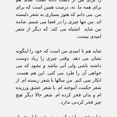
برای همه ما. نه، درست همين است که برای
من. می دانم که هنوز بسياری به شعر دلبسته
اند. من تنها چيزی را در فضا می شمم. شامه
من شايد اشتباه می کند. که ديگر از شعر
اميدی نيست.
شايد هم نا اميدی من است که خود را اينگونه
نشان می دهد. وقتی چيزی را زياد دوست
داشته باشی ولی آنی نباشد و نشود که می
خواهی آن را طرد می کنی. اين هم هست.
انکار نمی کنم. من سالها با شعر زيسته ام. از
شعر حکمت آموخته ام. با شعر عشق ورزيده
ام و بدان فخر کرده ام. شعر حالا ديگر هيچ
چيز فخر کردنی ندارد.
شايد عجيب باشد که من در عين نا اميدی باز