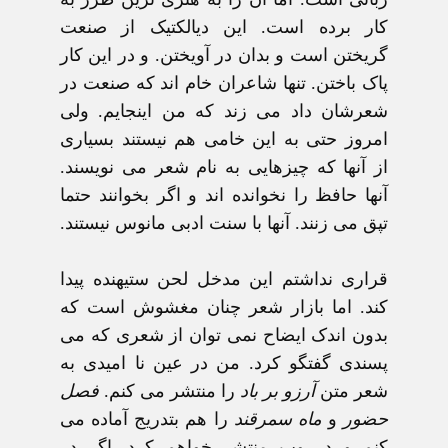
کار برده است. اين ديالکتيک از صنعت
گريختن است و بدان در آويختن. و در اين کار
پاک باختن. تنها شاعران خام اند که صنعت در
شعرشان داد می زند که من اينجايم. ولی
امروز حتی به اين خامی هم نيستند بسياری
از آنها که چيزهايی به نام شعر می نويسند.
آنها حافظ را نخوانده اند و اگر بخوانند حتما
تپق می زنند. آنها با سنت ادبی مانوس نيستند.
قراری نداشتم اين مدخل لحن ستيهنده پيدا
کند. اما بازار شعر چنان مغشوش است که
بدون اندک ايضاح نمی توان از شعری که می
پسندی گفتگو کرد. من در عين نا اميدی به
شعر متن
آرزو بر باد
را منتشر می کنم.
فصل
حضور
و
ماه سمرقند
را هم بتدريج آماده می
کنم و در وب منتشر خواهم کرد. اگر در