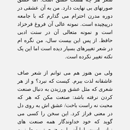
صورتهای بی نهايت دارد. من به آن عشقی در
دوره مدرن احترام می گذارم که با جامعه
درپيچيده است. نمونه عالی آن فروغ فرخزاد
است و نمونه متعالی آن در سنت ادبی
حافظ. از پس اين بيست سال، من نگره ام
در شعر تغييرهای بسيار ديده است اما اين يک
نکته تغيير نکرده است.
ولی من هنوز هم می توانم از شعر صاف
عاشقانه لذت ببرم. کيست که نبرد؟ و از هر
شعری که مثل عشق ورزيدن به دنبال صنعت
کردن نرفته باشد: صنعت مکن که هر که
محبت نه راست باخت/ عشق اش به روی دل
در معنی فراز کرد. اين سخن را کسی می
گويد که خود خداوندگار همه صنعت های
زبانی است. اما آن را به هنری ترين طرز به