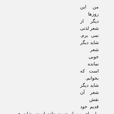
من اين
روزها
ديگر از
شعر لذتی
نمی برم.
شايد ديگر
شعر
خوبی
نمانده
است که
بخوانم.
شايد ديگر
شعر آن
نقش
قديم خود
را برای من از دست داده است. شايد هم