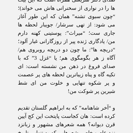
ها را در نواری از سخنرانی هاش می خواند)؛
“چون سبوی تشنه” همان که اين طور آغاز
می شود: از تهی سرشار/ جويبار لحظه ها
جاری ست؛ “ميراث”: پوستينی کهنه دارم
من/ يادگاری ژنده پير از روزگارانی غبار آلود؛
“دريچه ها”: ما چون دو دريچه روبروی هم/
آگاه ز هر بگومگوی هم؛ يا “غزل 3” که با
صدای فروغ در ذهن من نشسته است: ای
تکيه گاه و پناه زيباترين لحظه های پر عصمت
و پر شکوه تنهايی و خلوت من ای شط
شيرين پر شوکت من!
و “آخر شاهنامه” که به ابراهيم گلستان تقديم
کرده است: هان کجاست پايتخت اين کج آيين
قرن ديوانه؟ همه شعرهای مشهور و زبانزد
نزد عام و خاص. شعرهايی که به تنهايی تاريخ