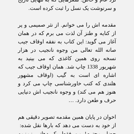
و سرنوشت يک نسل را ثبت کرده است.
مقدمه اش را می خوانم. از نثر صميمی و پر
از کنايه و طنز آن لذت می برم که در همان
آغاز می گويد: اين کتاب به نفقه اوقاف جيب
صانه الله تعالی من وجوه نانجيب در هزار
نسخه روی همين کاغذی که می بينيد به
شهريور 1338 چاپ شد. همان اوقاف جيب که
اشاره ای است به گيب (اوقاف مشهور
هلندی که کتب خاورشناسی چاپ می کرد و
هنوز هم می کند) و وجوه نانجيب اش دنيايی
حرف و طعن دارد. …
اخوان در پايان همين مقدمه تصوير دقيقی هم
از خود به دست می دهد که بارها نقل شده:
حضار محترم! من فقط يک دهاتی زمزمه