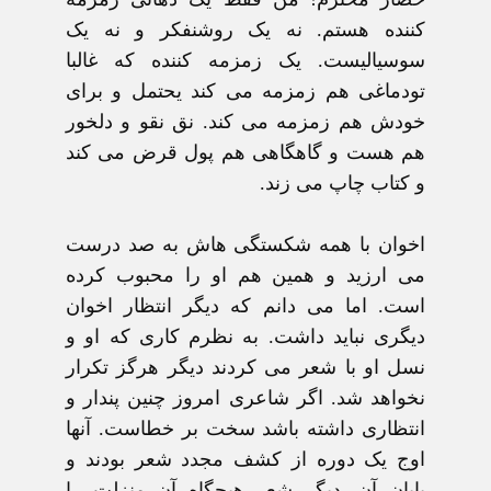
کننده هستم. نه يک روشنفکر و نه يک
سوسياليست. يک زمزمه کننده که غالبا
تودماغی هم زمزمه می کند يحتمل و برای
خودش هم زمزمه می کند. نق نقو و دلخور
هم هست و گاهگاهی هم پول قرض می کند
و کتاب چاپ می زند.
اخوان با همه شکستگی هاش به صد درست
می ارزيد و همين هم او را محبوب کرده
است. اما می دانم که ديگر انتظار اخوان
ديگری نبايد داشت. به نظرم کاری که او و
نسل او با شعر می کردند ديگر هرگز تکرار
نخواهد شد. اگر شاعری امروز چنين پندار و
انتظاری داشته باشد سخت بر خطاست. آنها
اوج يک دوره از کشف مجدد شعر بودند و
پايان آن. ديگر شعر هيچگاه آن منزلت را