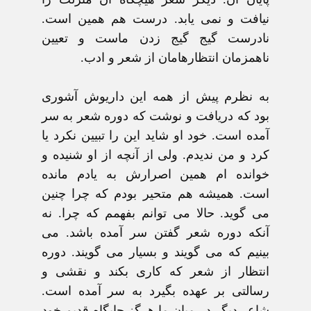
نيافت و نمی يابد. درست هم همين است.
نادرست گيج گيج زدن ماست و تعيين
ناهمزمان انتظارهامان از شعر و ادب.
به نظرم پيش از همه اين داريوش آشوری
بود که دريافت و نوشت که دوره شعر به سر
آمده است. خود او شايد اين را تبيين نکرد يا
کرد و من نديدم. ولی از آنچه از او شنيده و
خوانده ام همين اصرارش به يادم مانده
است. هميشه هم متحير بودم که چرا چنين
می گويد. حالا می توانم بفهمم که چرا. نه
آنکه دوره شعر گفتن سر آمده باشد. می
بينيم که می گويند و بسيار می گويند. دوره
انتظار از شعر که کاری بکند و نقشی و
رسالتی بر عهده بگيرد به سر آمده است.
شاعر ديگر در ميان ما هرگز جايگاه قديم خود