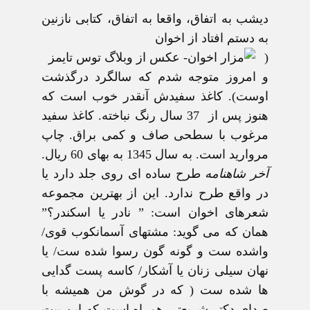
ديشب به اتفاق، واقعا به اتفاق، کتابی نازنين
به
دستم افتاد از اخوان
(
و امروز متوجه شدم که سالگرد درگذشت
اوست). کاغذ سفيدش آنقدر خوب است که
هنوز پس از 37 سال رنگ نباخته. کاغذ سفيد
مرغوب با سطحی صاف و کمی براق. چاپ
مرواريد است. به سال 1345 به بهای 60 ريال.
آخر شاهنامه
طرح ساده ای روی جلد دارد يا
در واقع طرح ندارد. اين از بهترين مجموعه
شعرهای اخوان است: ” نادر يا اسکندر؟”
همان که می گويد: مشتهای آسمانکوب قوی/
واشده ست و گونه گون رسوا شده ست/ يا
نهان سيلی زنان يا آشکار/ کاسه پست گدايی
ها شده ست ( که در گوش من هميشه با
صدای دکتر شريعتی همراه است که اين بيت