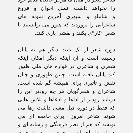
را نخواهد داشت. نسل اخوان و فروغ
و شاملو و سپهری آخرين نمونه های
شاعرانی را پروردند که هنوز می توانستند با
شعر “کار”ی بکنند و نقشی بازی کنند.
دوره شعر از يک بابت ديگر هم به پايان
رسيده است و آن اينکه ديگر امکان اينکه
شعری و شاعری در قواره های ملی ظهور
کند پايان يافته است. چنين ظهوری و چنان
نقش و تاثيری برای هميشه گم شده است.
شاعران و شعرگويان هر چه زودتر اين را
دريابند زودتر از اداها و ادعاها و تلاش هايی
که فقط در دوره قبل معنی داشت رها می
شوند. شاعر امروز برای جامعه ای می
نويسد که هم از نظر فرهنگی و رسانه ای و
هم از نظر اجتماعی و جمعيتی و هم از جهت