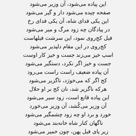
اين پياده می‌شود، آن وزير می‌شود
صفحه چيده می‌شود دار و گير می‌شود
اين يكی فدای شاه‌، آن يكی فدای رخ‌
در پيادگان چه زود مرگ و مير می‌شود
فيل كج‌روی نمود، اين سرشت فيلهاست‌
كج‌روی در اين مقام دلپذير می‌شود
اسپ خيز می‌زند جست و خيز كار اوست‌
جست و خيز اگر نكرد، دستگير می‌شود
آن پياده ضعيف راست راست می‌رود
كج اگر كه می‌خورَد، ناگزير می‌شود
هركه ناگزير شد، نان كج بر او حلال‌
اين پياده قانع است‌، زود سير می‌شود
آن وزير می‌كُشد، آن وزير می‌خورد
خورد و برد او چه زود چشمگير می‌شود
ناگهان كنار شاه خانه‌بند می‌شود
زير پای فيل پهن‌، چون خمير می‌شود