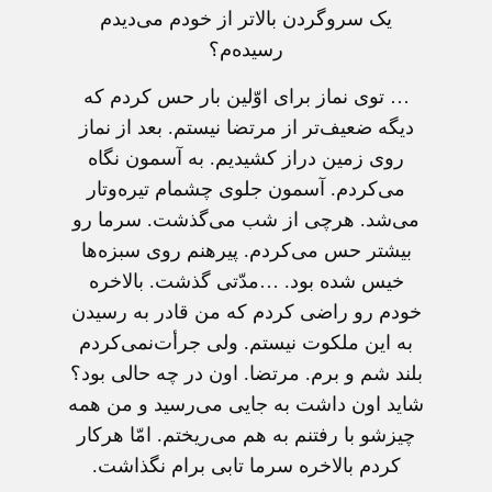
یک سروگردن بالاتر از خودم می‌دیدم
رسید‌ه‌م؟
… توی نماز برای اوّلین بار حس کردم که
دیگه ضعیف‌تر از مرتضا نیستم. بعد از نماز
روی زمین دراز کشیدیم. به آسمون نگاه
می‌کردم. آسمون جلوی چشمام تیره‌وتار
می‌شد. هرچی از شب می‌گذشت. سرما رو
بیشتر حس می‌کردم. پیرهنم روی سبزه‌ها
خیس شده بود. …مدّتی گذشت. بالاخره
خودم رو راضی کردم که من قادر به رسیدن
به این ملکوت نیستم. ولی جرأت‌نمی‌کردم
بلند شم و برم. مرتضا. اون در چه حالی بود؟
شاید اون داشت به جایی می‌رسید و من همه
چیزشو با رفتنم به هم می‌ریختم. امّا هرکار
کردم بالاخره سرما تابی برام نگذاشت.