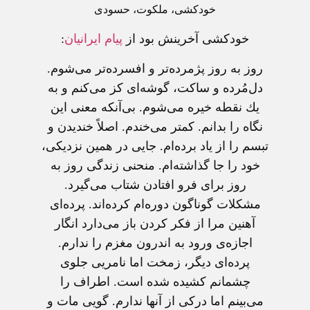
خودکشی، ملکوت، حسودی
خودکشی آخرينش بود از
پيام ايرانيان
:
روز به روز پژمرده‌تر و افسرده‌تر می‌شوم.
دل‌مُرده و ساكت، گوشه‌ای كز می‌كنم و به
یك نقطه خیره می‌شوم. بی‌‌آنكه معنی این
نگاه را بدانم. كمتر می‌خندم. اصلاً خندیدن و
تبسم را از یاد برده‌ام. جایی در همین نزدیكی،
خود را جا گذاشته‌ام. منحنی زندگی روز به
روز برای فرو افتادن شتاب می‌گیرد.
مشكلات گوناگون دوره‌ام كرده‌اند. پرده‌ای
آهنین مرا از فكر كردن باز می‌دارد انگار
اجازه‌ی ورود به اندرون مغزم را ندارم.
پرده‌ای دیگر، زمخت اما نامریی جلوی
چشمانم كشیده شده است. اطراف را
می‌بینم اما دركی از آنها ندارم. گویی مات و