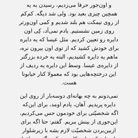
و اون‌جور حرفا می‌زدیم، رسیدن به یه
همچین چیزی بعید بود. ولی شد دیگه. کم‌کم
از روی نیمکت هم بلند شدیم و کمی اون‌ورتر
روی زمین نشستیم. یادم نمی‌آد، کِی اون
دایره رو تعیین کردیم. مثل عیسا که یه دایره
برای خودش کشید که از توی اون بیرون نره،
ماهم یه دایره کشیدیم، البته یه خرده بزرگتر
از دایره‌ی عیسا. وسط این دایره یه ردیف از
این درختچه‌هایی بود که معمولا کنار خیابونا
هست.
نمی‌دونم به چه بهانه‌ای دوسه‌بار از روی این
دایره پریدیم. آهان، یادم اومد، برای این‌که
اگه شخصیّتی برای خودمون حس می‌کردیم،
این‌جوری از بینش ببریم. گفتم: حتا اگه برای
ازبین‌بردن شخصیّت لازم بشه با زیرشلوار