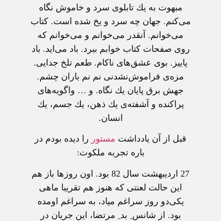
مبهوت به یك تابلوی سرد و خاموش نگاه
می‌كنم. جهان چه سرد و یخ شده است. كتاب
می‌خوانم. آنقدر می‌خوانم و می‌خوانم كه
روی صفحات كتاب خوابم ببرد. باد می‌اید. باد
پاییز. بوی عشق‌های ناكام. طعم تلخ جدایی.
مزه‌ی فراموش‌نشدنی نم نم باران چشم.
جهش برق پایان یك نگاه. و … واگویه‌های
پراكنده و آشفته‌ی یك ذهن، یك جسم، یك
انسان.
قبل از آن يادداشت
مستور
را ديده بودم در
باره تجربه ملکوت:
27 اردیبهشت سال 82 بود. اون روزها باز هم
این حالت لعنتی که هنوز هم تقریبا ماهی
یکی‌دو روز سراغم میاد، به سراغم اومده
بود. از شانس ِ بد ِ مرتضا، این جریان در