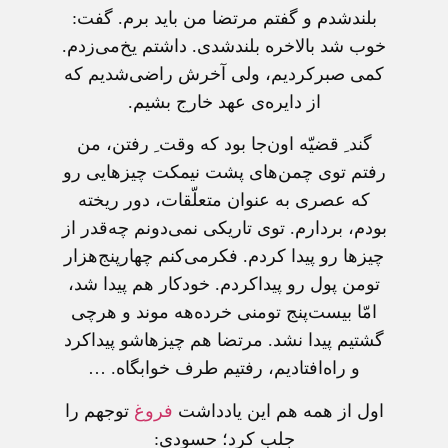
بلندشدم و گفتم مرتضا من باید برم. گفت:
خوب شد بالاخره بلندشدی. داشتم یخ‌می‌زدم.
کمی صبرکردیم، ولی آخرش راضی‌شدیم که
از دایره‌ی عهد خارج بشیم.
گند ِ قضیّه اون‌جا بود که وقت ِ رفتن، من
رفتم توی چمن‌های پشت نیمکت چیزهایی رو
که عصری به عنوان متعلّقات، دور ریخته
بودم، بردارم. توی تاریکی نمی‌دونم چه‌قدر از
چیزها رو پیدا کردم. فکرمی‌کنم چهارپنج‌هزار
تومن پول رو پیداکردم. خودکار هم پیدا شد،
امّا بیست‌پنج تومنی خرده‌هه موند و هرچی
گشتیم پیدا نشد. مرتضا هم چیزهاشو پیداکرد
و راه‌افتادیم، رفتیم طرف خوابگاه. …
اول از همه هم اين يادداشت
فروغ
توجهم را
جلب کرد؛ حسودی: