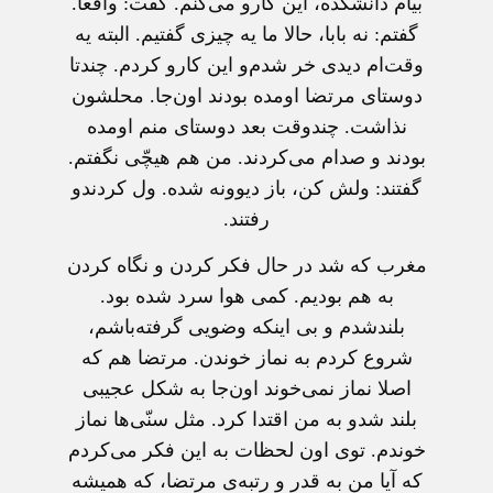
بیام دانشکده، این کارو می‌کنم. گفت: واقعا.
گفتم: نه بابا، حالا ما یه چیزی گفتیم. البته یه
وقت‌ام دیدی خر شدم‌و این کارو کردم. چندتا
دوستای مرتضا اومده بودند اون‌جا. محلشون
نذاشت. چندوقت بعد دوستای منم اومده
بودند و صدام می‌کردند. من هم هیچّی نگفتم.
گفتند: ولش کن، باز دیوونه شده. ول کردندو
رفتند.
مغرب که شد در حال فکر کردن و نگاه کردن
به هم بودیم. کمی هوا سرد شده بود.
بلندشدم و بی اینکه وضویی گرفته‌باشم،
شروع کردم به نماز خوندن. مرتضا هم که
اصلا نماز نمی‌خوند اون‌جا به شکل عجیبی
بلند شدو به من اقتدا کرد. مثل سنّی‌ها نماز
خوندم. توی اون لحظات به این فکر می‌کردم
که آیا من به قدر و رتبه‌ی مرتضا، که همیشه