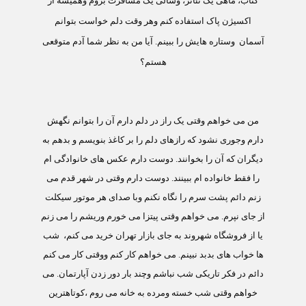
کتاب، ماهی یک تئاتر، وسالی یک مسافرت بروم وهمیشه از
اکسیژن پاک استفاده کنم وهر وقت دلم خواست بتوانم
آسمان
وستاره هایش را ببینم. آیا من به نظر شما آدم متوقعی
هستم؟
من می خواهم وقتی یک راز در دلم دارم آن را بتوانم نگهش
دارم وجوری نشود که رازهای دلم را بر کاغذ بنویسم و بدهم به
دیگران که آن را بخوانند. دوست دارم عکس های خانوادگی ام
را فقط خانواده ام ببینند. دوست دارم وقتی در شهر قدم می
زنم دائم پشت سرم را نگاه نکنم وبا صدای هر موتور سیکلت
از جای نپرم. می خواهم وقتی پیتزا می خورم وریشم را می زنم
یا از فروشگاه شهروند به جای بازار تهران خرید می کنم،
شب
ها خواب های بدبد نبینم. می خواهم کار کنم ووقتی کار می کنم
دائم در فکر تاریکی شب نباشم وچند بار دور زدن آپارتمان. می
خواهم وقتی شب خسته ومرده به خانه می روم ،کوتاهترین