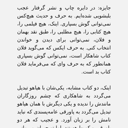
جايزه:
در دايره چاپ و نشر گرفتار عجب
بلبشويی شده‌ايم. به حرف و حديث هيچ‌کس
نمی‌توانی گوش بسپاری. اينک، هيچ فيلمی را،
هيچ کتابی را، هيچ مطلبی را، طبق نقد بهمان
و فلان، نمی‌توانی برای ديدن و خواندن
انتخاب کنی. به حرف ايکس که می‌گويد فلان
کتاب شاهکار است، نمی‌توانی گوش بسپاری
همانطور که به حرف وای که می‌فرمايد فلان
کتاب بد است.
اينک، دو کتاب مشابه، يکی‌شان با هياهو تبديل
می‌گردد به شاهکاری که چشم روزگاران
مانندش را نديده و يکی ديگرش با همان هياهو
تبديل می‌گردد به پاورقی عامه‌پسندی که نبايد
نامش را بر زبان آورد. و عجيب که هر دو
پاورقی و کم‌بها هستند. اما تو حيران می‌مانی