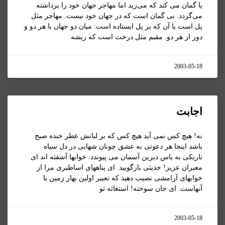
يا گمان می کند که می‌زيد اما مهاجر جهان خود را برداشته
می‌گردد. بی گمان است که در جهان خود نيست. مهاجر مثل
پل است يا آن که بر پل ايستاده است: ميان دو جهان با هر دو و
دور از هر دو. مقيم مثل درخت است که ريشه
2003-05-18
اجابت
نه! هيچ کس نمی آيد هيچ کس که بر لبانش عطر خنده صبح
باشد اينجا هر دعوتی به عشق چونان شهابی در دل سياه
تاريکی به ياس ديرين آسمان می پيوندد. خوابها آشفته اند ای
معبران عزيز! حديثی بازگوييد. ای پناههای اساطيری مرا از
خوابهای آرامشی نصيب دهيد که تعبير اولين بهار زمين با
آنهاست. ای جان سوخته! استغاثه تو
2003-05-18