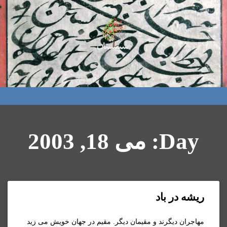
Day: می 18, 2003
ريشه در باد
مهاجران ديگرند و مقيمان ديگر. مقيم در جهان خويش می زيد