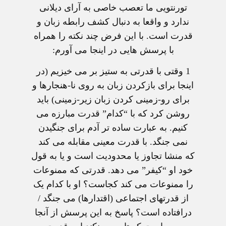
تورنتويی ما تعصب خاصی به آرای ديلانی
ندارد و واقعا به دنبال کشف رابطه زبان و
قدرت است. با اين فرض چند نکته را همراه
با پرسش هايی در اينجا می آورم:
1
وقتی با قدرتی به ستيز بر می خيزيم (در
اينجا برای بازکردن زبان به روی نا-هنجارها و
برای رو-زمينی کردن زبان زير-زمينی) بايد
روشن کرد که با “کدام” قدرت مبارزه می
کنيم. به عبارت ساده تر آدم برای جنگيدن
نمی جنگد. با قدرت معينی مقابله می کند
که منشا تجاوز يا محدوديت است و يا به قول
خود او “کيفر” می دهد. قدرتی که ممنوعات
را ممنوعات می کند کجاست؟ او با کدام يک
از قدرتهای اجتماعی (اقتدارها) می جنگد /
درافتاده است؟ پاسخ به اين پرسش از آنجا