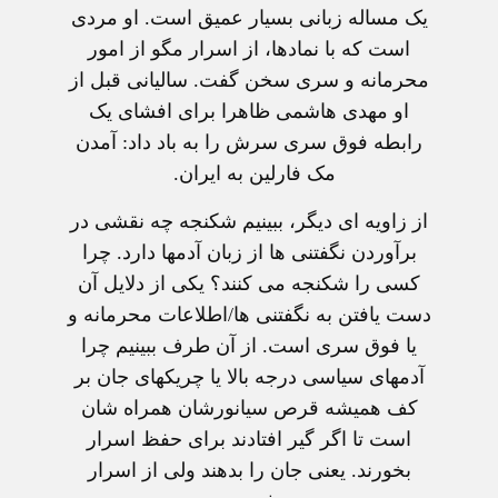
يک مساله زبانی بسيار عميق است. او مردی
است که با نمادها، از اسرار مگو از امور
محرمانه و سری سخن گفت. ساليانی قبل از
او مهدی هاشمی ظاهرا برای افشای يک
رابطه فوق سری سرش را به باد داد: آمدن
مک فارلين به ايران.
از زاويه ای ديگر، ببينيم شکنجه چه نقشی در
برآوردن نگفتنی ها از زبان آدمها دارد. چرا
کسی را شکنجه می کنند؟ يکی از دلايل آن
دست يافتن به نگفتنی ها/اطلاعات محرمانه و
يا فوق سری است. از آن طرف ببينيم چرا
آدمهای سياسی درجه بالا يا چريکهای جان بر
کف هميشه قرص سيانورشان همراه شان
است تا اگر گير افتادند برای حفظ اسرار
بخورند. يعنی جان را بدهند ولی از اسرار