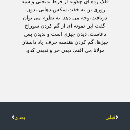
فلک زده ای چگونه از فرط بدبختی و سيه
روزی تن به خفت سکس-دهانی-بدون-
دريافت-وجه می دهد. به نظرم می توان
گفت اين نمونه ای از گم کردن سوراخ
دعاست. ديدن چيزی است و نديدن بس
چيزها. گم کردن هندسه حرف. ياد داستان
مولانا می افتم: ديدن خر و نديدن کدو.
قبلی
بعدی