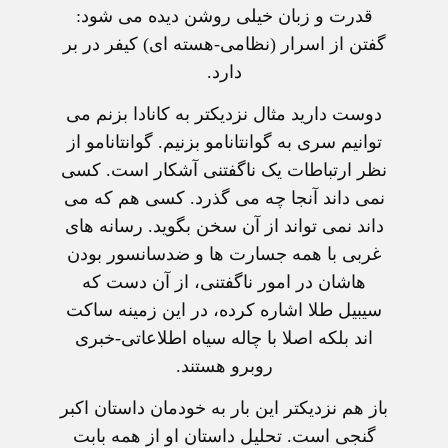
قدرت و زبان خيلی روشن ديده می شود:
گفتن از اسرار (نظامی-هسته ای) کيفر در بر
دارد.
دوست داريد مثال نزديکتر به کانادا بزنم می
توانيم سری به گوانتانامو بزنيم. گوانتانامو از
نظر ارتباطات يک ناگفتنی آشکار است. کسی
نمی داند آنجا چه می گذرد. کسی هم که می
داند نمی تواند از آن سخن بگويد. رسانه های
غربی با همه جسارت ها و ضدسانسور بودن
هاشان در امور ناگفتنی، از آن دست که
سيبيل طلا اشاره کرده، در اين زمينه ساکت
اند بلکه اصلا با چاله سياه اطلاعاتی-خبری
روبرو هستند.
باز هم نزديکتر اين بار به خودمان داستان اکبر
گنجی است. تحليل داستان او از همه بابت