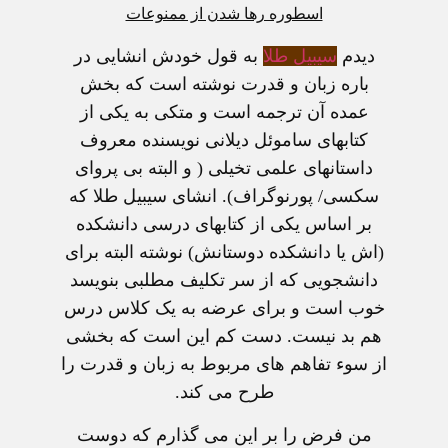
اسطوره رها شدن از ممنوعات
ديدم
سيبيل طلا
به قول خودش انشايی در
باره زبان و قدرت نوشته است که بخش
عمده آن ترجمه است و متکی به يکی از
کتابهای ساموئل ديلانی نويسنده معروف
داستانهای علمی تخيلی ( و البته بی پروای
سکسی/ پورنوگراف). انشای سيبيل طلا که
بر اساس يکی از کتابهای درسی دانشکده
(اش يا دانشکده دوستانش) نوشته البته برای
دانشجويی که از سر تکليف مطلبی بنويسد
خوب است و برای عرضه به يک کلاس درس
هم بد نيست. دست کم اين است که بخشی
از سوء تفاهم های مربوط به زبان و قدرت را
طرح می کند.
من فرض را بر اين می گذارم که دوست