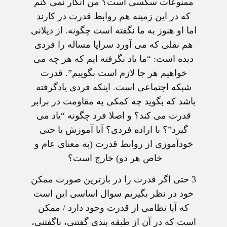
ممنوعات سکسی است؟ من انکار نمی کنم
که در اين زمينه هم روابط قدرت در کارند
اما او هنوز به ما نگفته است چگونه. از ديلانی
هم نقلی که می آورد سراپا مساله را فردی
ديده است: “ما ياد نگرفته ايم که هر چه می
خواهيم هر جا لازم است بگوييم”. قدرت
شبکه اجتماعی است. اينکه فردی يادگرفته
باشد که بگويد چه کمکی به مقاومت در برابر
قدرت می کند؟ و اصلا فرد چگونه “ياد می
گيرد”؟ با اراده فردی؟ آيا آموزش يا حتی
خودآموزی از روابط قدرت (به معنای عام و
خاص هر دو) خارج است؟
3
حتی اگر قدرت را در بازترين صورت ممکن
خود در نظر بگيريم سوال اساسی اين است
که آيا نظامی از قدرت وجود دارد / ممکن
است که در آن از طبقه بندی گفتنی، ناگفتنی،