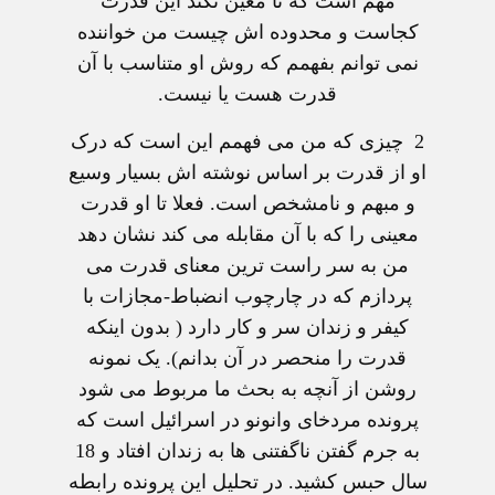
مهم است که تا معين نکند اين قدرت
کجاست و محدوده اش چيست من خواننده
نمی توانم بفهمم که روش او متناسب با آن
قدرت هست يا نيست.
2
چيزی که من می فهمم اين است که درک
او از قدرت بر اساس نوشته اش بسيار وسيع
و مبهم و نامشخص است. فعلا تا او قدرت
معينی را که با آن مقابله می کند نشان دهد
من به سر راست ترين معنای قدرت می
پردازم که در چارچوب انضباط-مجازات با
کيفر و زندان سر و کار دارد ( بدون اينکه
قدرت را منحصر در آن بدانم). يک نمونه
روشن از آنچه به بحث ما مربوط می شود
پرونده مردخای وانونو در اسرائيل است که
به جرم گفتن ناگفتنی ها به زندان افتاد و 18
سال حبس کشيد. در تحليل اين پرونده رابطه