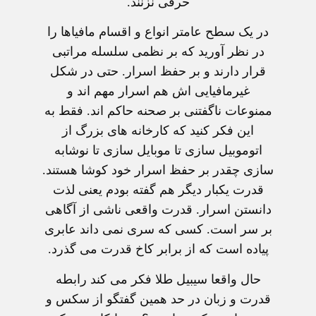
حرفی نزنند.
در يک سطح عامتر انواع و اقسام مافياها را
در نظر آوريد که بر نظمی سلسله مراتبی
قرار دارند و بر حفظ اسرار. حتی در شکل
غيرمافيايی اش هم اسرار مهم اند و
ممنوعات ناگفتنی بر صحنه حاکم اند. فقط به
اين فکر کنيد که کارخانه های بزرگ از
اتوموبيل سازی تا موبايل سازی تا نوشابه
سازی چقدر بر حفظ اسرار خود کوشا هستند.
قدرت يکبار ديگر هم گفته بودم يعنی لذت
دانستن اسرار. قدرت واقعی ناشی از آگاهی
بر سر است. کسی که سری نمی داند عابری
پياده است که از برابر کاخ قدرت می گذرد.
حال واقعا سيبيل طلا فکر می کند رابطه
قدرت و زبان در حد همين گفتگو از سکس و