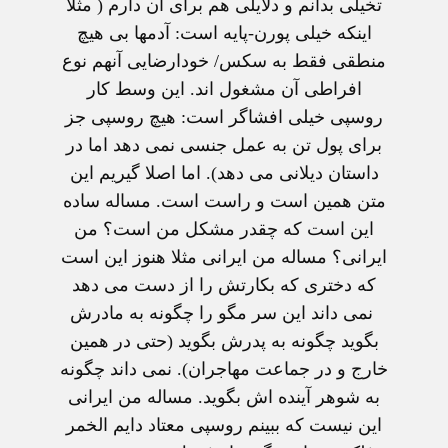
تخيلی بدانم و دلايلی هم برای آن دارم ( مثلا
اينکه خيلی پورن-پايه است: آدمها بی هيچ
منطقی فقط به سکس/ خودارضايی آنهم نوع
افراطی آن مشغول اند. اين وسط کار
روسپی خيلی افشاگر است: هيچ روسپی جز
برای پول تن به عمل جنسی نمی دهد اما در
داستان ديلانی می دهد). اما اصلا گيريم اين
متن همين است و راست است. مساله ساده
اين است که چقدر مشکل من است؟ من
ايرانی؟ مساله من ايرانی مثلا هنوز اين است
که دختری که بکارتش را از دست می دهد
نمی داند اين سر مگو را چگونه به مادرش
بگويد چگونه به پدرش بگويد (حتی در همين
خارج و در جماعت مهاجران). نمی داند چگونه
به شوهر آينده اش بگويد. مساله من ايرانی
اين نيست که ببينم روسپی معتاد دايم الخمر