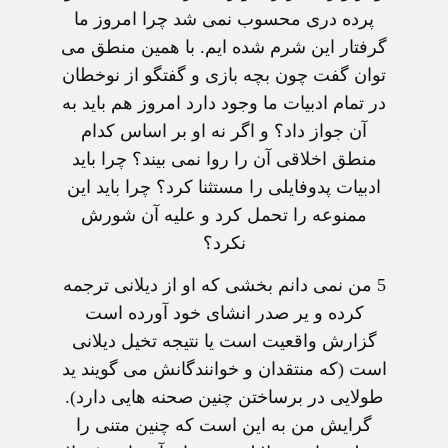
پرده دری محسوب نمی شد چرا امروز ما
گرفتار اين شرم شده ايم. با همين منطق می
توان گفت چون بچه بازی و گفتگو از نوخطان
در تمام ادبيات ما وجود دارد امروز هم بايد به
آن جواز داد؟ و اگر نه او بر اساس کدام
منطق اخلاقی آن را روا نمی بيند؟ چرا بايد
ادبيات پدوفايلی را مستثنا کرد؟ چرا بايد اين
ممنوعه را تحمل کرد و عليه آن شورش
نکرد؟
5
من نمی دانم بخشی که او از ديلانی ترجمه
کرده و یر صدر انشای خود آورده است
گزارش واقعيت است يا نتيجه تخيل ديلانی
است (که منتقدان و خوانندگانش می گويند يد
طولايی در برساختن چنين صحنه هايی دارد).
گرايش من به اين است که چنين متنی را