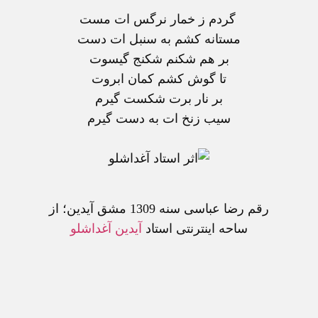
گردم ز خمار نرگس ات مست
مستانه کشم به سنبل ات دست
بر هم شکنم شکنج گيسوت
تا گوش کشم کمان ابروت
بر نار برت شکست گيرم
سيب زنخ ات به دست گيرم
رقم رضا عباسی سنه 1309 مشق آيدين؛ از
ساحه اينترنتی استاد
آيدين آغداشلو