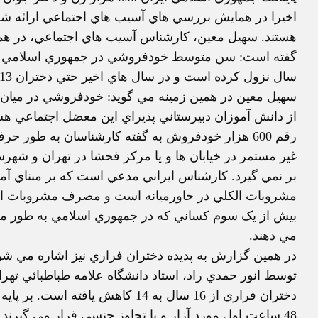
اخيرا در همايش بررسي هاي آسيب هاي اجتماعي ارائه 
هستند. سهيل معين، کارشناس آسيب هاي اجتماعي، در همين 
سهيل معين در همين زمينه مي گويد: خودفروشي در ميان 
از دانش آموزان دبيرستاني پذيراي اين معضل اجتماعي هس
رقم 600 هزار خودفروش به گفته کارشناسان به طور ح
غير مستمر در خيابان ها و يا مرکز فحشا در تهران و شهر
بر نمي گيرد. کارشناس ايراني مدعي است که بر مبناي آما
مشروبات الکلي در خاورميانه است و مصرف مشروبات الک
بيش از يک سوم کساني که در جمهوري اسلامي به طور م
مي دهند.
در همين گزارش به پديده دختران فراري نيز اشاره مي شو
توسط انور حمدي راد، استاد دانشگاه علامه طباطبائي ته
48 ساعت اول مورد آزار و يا تجاوز جنسي قرار مي گير