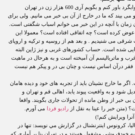
لحن اين خبر اغراق آميز می نمايد. من مايل نيستم مثل خوابگرد باور کنم و بگويم آری 600 هزار زن در تهران
ی بيند که ما در خارج از آن بی خبر می مانيم. ولی برای
 زمان با آنچه در اين خبر می خوانم اسباب شگفتی است.
ه عوض کرده است؟ چه اتفاقی افتاده است؟ معمولا اين
 شرقی می شنيديم . و بعد هم از روسيه و ترکيه و اروپای
جايی شده است. حساب کشورهای غربی و نيز ژاپن البته
 و ماترياليسم آن آميخته است و به هرحال در ماهيت
ه فقر درآن اساس نيست و چنان بی در و پيکر هم نيست
ر ما خارج نشينان بايد از تجربه های خود و ديده هامان
يل شود و به واقعيت پيوند يابد، اهالی قم و تهران و
ی خبر از وطن مانده از تحولات جاری بگويند. واقعا
 (متن خبر را عينا به نقل از
راديو فردا
می آورم.
را ويرايش کنم!)
اليا، کرونوس اينترنشنال در گزارش مي نويسد: تنها در
6 هزار زن و دختر جوان به خودفروشي مشغول هستند و در تهران بنا بر آماري که