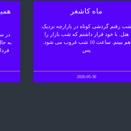
ماه کاشغر
همیش
ب رفتم گردشی کوتاه در بازارچه نزدیک
هتل. با خود قرار داشتم که شب بازار را
در سف
هم ببینم. ساعت 10 شب غروب می شود.
به حا
پس
فردا
2026-05-30