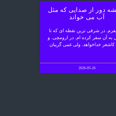
ه دور از صدایی که مثل
آب می خواند
رم. در شرقی ترین نقطه ای که تا
ل به آن سفر کرده ام. در ارومچی. و
 کاشغر خداخواهد. ولی غمی گریبان
2026-05-26