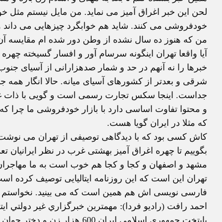
خودفروشی می کنند. شايد هم خوابگرد چيزهايی می داند و م
من که هنوز ده سال نشده از وطن دور شده ام مقايسه آن
آيا واقعا تهران اينگونه سرسام آور و افسار گسيخته چهر
خبرها را نه آنهم در حد و شمار صدهزارانی از آسيای جنوب
شرقی و بعدتر از کشورهای آسيای ميانه. حالا انگار همه 
جداست. اينجا سکس تجارت رسمی است و گويی با ذات غرب
و محتوا تفاوت اساسی دارد با بازار خودفروشی ما چرا ک
که مثلا در ايران گويا هست.
کاش کسی بود که با ديدگاهی توصيفی از تهران می نوشت. اگ
بگوييم تا چهره اغراق آميز بهشتی غرب در نظر ايرانيان تعد
مشهد و اصفهان و کجا و کجا هم خوب است به ما مهاجران ب
تهران اين است که اين روزنامه ايتاليايی توصيف کرده است؟
فارسی نويسی اش هم همين است که می بينيد. نخواستم آن
احمد رافت (راديو فردا): مهمترين خبرگزاري غير دولتي ايت
پايتخت جمهوري اسلامي ايران 00