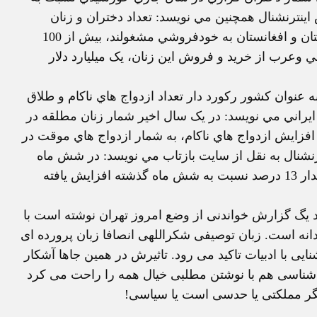
است. کرونوس اينترنشنال همچنين مي نويسد: تعداد دختران و زنان
ايراني که در کشورهاي خليج فارس، ترکيه، و يا حتي پاکستان و افغانستان به خودفروشي مشغولند، بيش از 100
ني وعرب از خريد و فروش اين زنان، يک ميليارد دلار
ه عنوان کشور رکورد دار تعداد ازدواج هاي ناکام و طلاق
ع ايراني مي نويسد: در يک سال اخير شمار زنان مطلقه در
 همزمان با افزايش ازدواج هاي ناکام، به شمار ازدواج هاي موقت در
نشنال به نقل از سايت بازتاب مي نويسد: در شش ماه
اول سال جاري خورشيدي، شمار ازدواج هاي موقت به مقدار 13 درصد نسبت به شش ماه گذشته افزايش يافته
ت بالا خوابگرد يگ گزارش خواندنی از وضع امروز تهران نوشته است با
نه است. زبان توصيفی شکراللهی انصافا زبان پرورده ای
يی با ادبيات تاکيد می رود. تاثيرش در همين جاها آشکار
ناسی هم با نوشتن مطلبی خيال همه را راحت می کرد