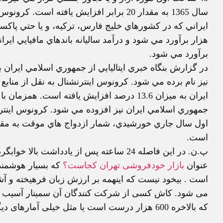
سال 1365 به مقدار 20 برابر افزايش يافته 
هزار برآورد مي شود و درآمد ساليانه باندهاي مافيايي ايرا
برآورد مي شود.
در گزارش بنگاه خبري ايتاليايي از جمهوري اسلامي ايران ب
نيز نام برده مي شود. کرونوس اينترنشنال به نقل از مناب
ايران به ميزان 13.6 درصد افزايش يافته است.
جمهوري اسلامي ايران نيز افزوده مي شود. کرونوس اينتر
است.
پ.ن. در اين فاصله 24 ساعته پس از يادداش
عنوان
بازار خودفروشی تهران کجاست؟
که بسيار هوشمندا
است . بيخود نيست که اينهمه بر ارزش زبان فرهيخته و آشنا
می شود. کاش کسی از شرکت کنندگان آن سمينار آسيب ش
که بالاخره 600 هزار درست است يا مثل خيلی آمارهای ديگر مملکتی يا حدسی است يا سياسی!