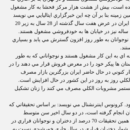
شده است، بيش از هشت هزار مرکز فحشا به کار مشغول
زمينه بنا بر آن چه اين خبرگزاري ايتاليايي مي نويسد
گفته است: سن متوسط خودفروشي در جمهوري اسلامي ايران در عرض هفت سال گذشته از 28 سال به زير 20
سال نزول کرده است و در سال هاي اخير حتي دختران 13 ساله نيز در خيابان ها به خودفروشي مشغول هستند.
نوجوانان به طور روز افزون گسترش مي يابد و بسياري
تند.
رفه اي به اين کار مشغول هستند و نوجواناني که به طور
ستان ها پيکر خود را در معرض فروش قرار مي دهند را در
ر کنوني در حال حاضر ايران بزرگترين بازار مصرف
لي روز به روز در اين کشور در حال افزايش است.
ستمر مشروبات الکلي مصرف مي کنند را زنان تشکيل
د. کرونوس اينترنشنال مي نويسد: بر اساس تحقيقاتي که
ران انجام گرفته است، در دو سال اخير سن متوسط
دختران فراري از 16 سال به 14 کاهش يافته است. بر پايه همين تحقيقات 70 درصد از دختران و نوجوانان فراري در
ند. شمار دختران فراري در سال جاري خورشيدي نسبت به