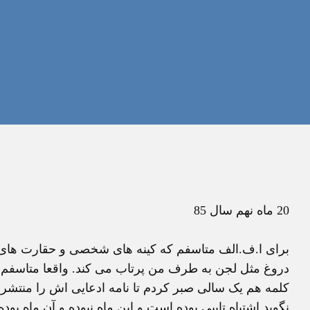
20 ماه نهم سال 85
برای ا.ف.الف متاسفم که کینه های شخصی و حقارت های نا
دروغ مثل لجن به طرف من پرتاب می کند. واقعا متاسفم ک
کلمه هم یک سالی صبر کردم تا نامه ادعایی اش را منتشر
نگوید اشتباه تایپی بوده است و این ماه نبوده و آن ماه بوده و 20 نبوده و 30 بو