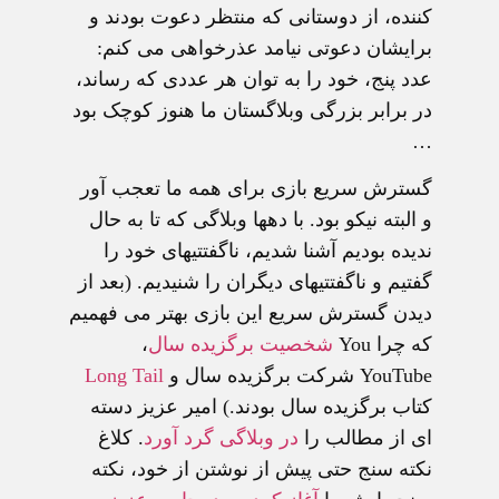
کننده، از دوستانی که منتظر دعوت بودند و
برايشان دعوتی نيامد عذرخواهی می کنم:
عدد پنج، خود را به توان هر عددی که رساند،
در برابر بزرگی وبلاگستان ما هنوز کوچک بود
…
گسترش سريع بازی برای همه ما تعجب آور
و البته نيکو بود. با دهها وبلاگی که تا به حال
نديده بوديم آشنا شديم، ناگفتتيهای خود را
گفتيم و ناگفتتيهای ديگران را شنيديم. (بعد از
ديدن گسترش سريع اين بازی بهتر می فهميم
که چرا You
شخصيت برگزيده سال
،
YouTube شرکت برگزيده سال و
Long Tail
کتاب برگزيده سال بودند.) امير عزيز دسته
ای از مطالب را
در وبلاگی گرد آورد
. کلاغ
نکته سنج حتی پيش از نوشتن از خود، نکته