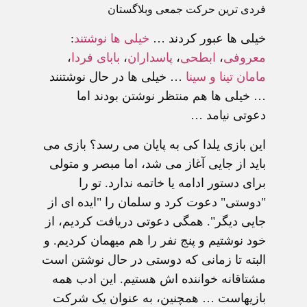
فردی ترين حرکت جمعی وبلاگستان
خيلی ها عبور کردند …
خيلی ها نوشتند
:
معروفی
،
ابطحی
،
پاسداران
،
بابای فردا
،
مامان تینا و سینا
… خيلی ها در حال نوشتنند
… خيلی ها هم منتظر نوشتن بودند اما
دعوتی نيامد …
اين بازی يلدا کی به پايان می رسد؟ بازی می
بايد از جايی آغاز می شد، اما مبصر و متولی
برای دستور ادامه يا خاتمه ندارد. تو را
"دوستی" دعوت کرد و سلمان را "ايده ای از
جايی ديگر". همگی دعوتی دريافت کرديم، از
خود نوشتيم و پنج نفر را هم ميهمان کرديم. و
البته تا زمانی که دوستی در حال نوشتن است
مشتاقانه خواننده اش هستيم. اين ادب همه
بازيهاست … همچنين، به عنوان يک شرکت