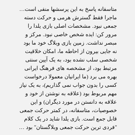
متاسفانه پاسخ به اين پرسشها منفی است…
ماجرا فقط گسترش هرمی و حرکت دسته
جمعی نبود. مشخصات اصلی بازی يلدا را
مرور کن: ايده شخص خاصی نبود. مرکز و
مبصر نداشت. زمين بازی وبلاگ خود ما بود
نه جايی بيرون از احاطه ما، امکان خلاقيت
شخصی سلب نشده بود، به يک آيين سنتی
مرتبط بود، از مشخصه های فرهنگ ايرانی
بهره می برد (ما ايرانيان معمولا درخواست
کسی را بدون جواب نمی گذاريم)، به يک نياز
مهم مربوط بود (علاقه به نوشتن از خود و
علاقه به دانستن در مورد ديگران) و اين
خصوصيات، متاسفانه، در کمتر حرکت جمعی
قابل جمع است. بازی يلدا شايد در يک کلام
"فردی ترين حرکت جمعی وبلاگستان" بود …