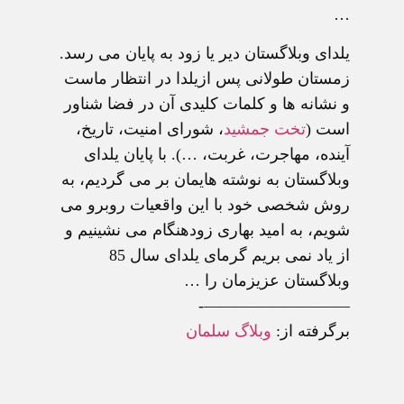
…
يلدای وبلاگستان دير يا زود به پايان می رسد.
زمستان طولانی پس ازيلدا در انتظار ماست
و نشانه ها و کلمات کليدی آن در فضا شناور
است (
تخت جمشيد
، شورای امنيت، تاريخ،
آينده، مهاجرت، غربت، …). با پايان يلدای
وبلاگستان به نوشته هايمان بر می گرديم، به
روش شخصی خود با اين واقعيات روبرو می
شويم، به اميد بهاری زودهنگام می نشينيم و
از ياد نمی بريم گرمای يلدای سال 85
وبلاگستان عزيزمان را …
—————————-
برگرفته از:
وبلاگ سلمان