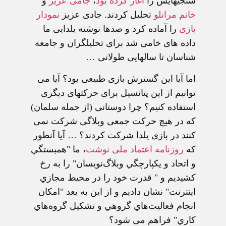
سنجيهايش را
آغاز کرده بود
،
جامی عزيز
و
خانم مرانلو
تحليل کردند. جادی عزيز
نمودار
بازی
را آماده کرد و صدها نوشته يلدايی ما
داده های خامی شد برای تحليلگران و جامعه
شناسان تا سالهايی طولانی …
اما آيا اين گسترش بازی طبيعی بود؟ آيا می
توانيم از اين پتانسيل برای حرکتهای ديگری
استفاده کنيم؟ چرا دوستانی (از جمله سلمان)
که در هيچ حرکت جمعی وبلاگی شرکت نمی
کنند در بازی يلدا شرکت کردند؟ … آيا آنطور
که
روزنامه اعتماد ملی نوشت
، ما "همبستگي
و اتحاد و يكپارچگي وبلاگ‌نويسان" را به رخ
كشيديم و " قدرت خود را در محيط مجازي
اينترنت" نشان داديم و از اين به بعد "امكان
انجام فعاليت‌هاي گروهي و تشكيل گروه‌هاي
كاري" فراهم می شود؟