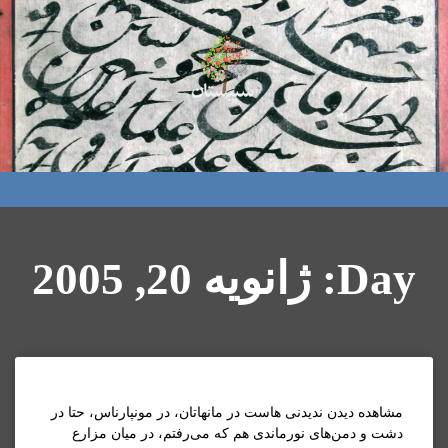
Day: ژانویه 20, 2005
مشاهده ديدن نديدنی هاست در مانهاتان، در مونپارناس، حتا در
دشت و دمن‌های نورماندی هم که می‌رفتم، در ميان مزارع