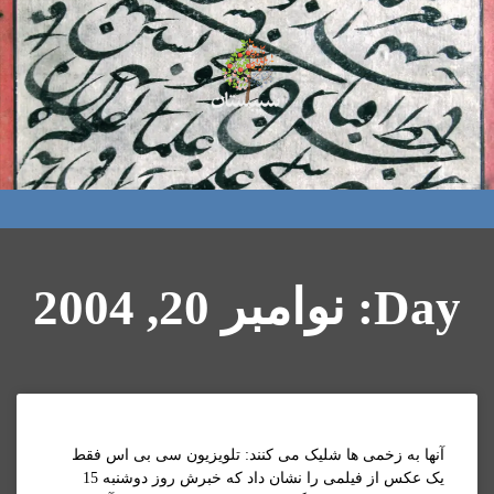
Day: نوامبر 20, 2004
آنها به زخمی ها شليک می کنند: تلويزيون سی بی اس فقط
يک عکس از فيلمی را نشان داد که خبرش روز دوشنبه 15