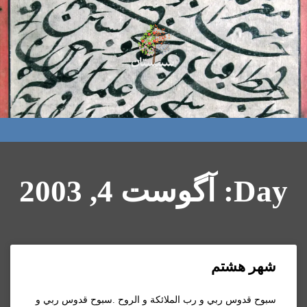
Day: آگوست 4, 2003
شهر هشتم
سبوح قدوس ربي و رب الملائکة و الروح .سبوح قدوس ربي و