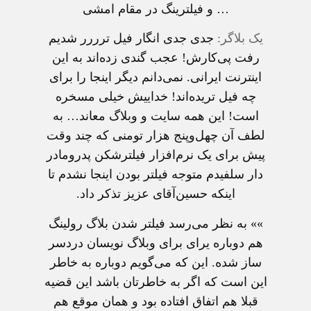
… و فيلترينگ در مقام امشی
يک بلاگر:
جدی جدی انگار فیل ترررر شدیم
رفت پی‌کارش! عجب گندی زده‌اند به این
اینترنت ایرانی. نمی‌دانم دیگر اینجا را برای
چه فیل تریده‌اند! خداییش خیلی مسخره
است! این همه سایت و وبلاگ معاند… به
لطف آن چهل‌وپنج هزار تومنی که چند وقت
پیش برای یک نرم‌افزار فیلترشکن پدرومادر
دار سلفیدم متوجه فیلتر بودن اینجا نشدم تا
اینکه حسین‌آقای عزیز تذکر داد.
»» به نظر می‌رسد فیلتر شدن بلاگ رولینگ
هم دوباره یرای برای وبلاگ نویسان‌ دردسر
ساز شده. این که می‌گویم دوباره به خاطر
این است که اگر به خاطرتان باشد این قضیه
قبلا هم اتفاق افتاده بود و همان موقع هم