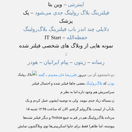
اینترنتی
– وین بتا
فیلترینگ بلاگ رولینگ جدی می‌شود
– یک
پزشک
دلایلی چند اندر باب فیلترینگ بلاگ‌رولینگ
حفظه‌الله
– IT Start
نمونه هایی از وبلاگ های شخصی فیلتر شده
:
رسانه
–
زیتون
–
پیام ایرانیان
–
هودر
دو دانشجوی آی تی:
دیروز
علی‌رضا خان مجیدی
،
گفته
بودن
که
بلاگ‌رولینگ
بعضی جاها فیلتر شده و احتمال فیلتر
سراسریش هم وجود داره اما به نظر م
ن مساله زیاد جدی نیومد. ولی به توصیه ایشون عمل کردم و یک
بک‌آپ از لیست بلاگرولم گرفتم. الان که ساعت
۱۲:۴۵
شنبه
۱۵
مرداده بلاگ‌رولینگ هم در قم به جمع
Nedstat
و دیگر فیلتر شده‌ها
پیوسته، اما ظاهرا فقط برای جاوا اسکریپتی‌ها توی وبلاگشون نمایش