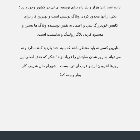
آزاده عصاران:
هزار و يك راه براي توسعه آي تي در
كشور وجود دارد
‎
؛
يكي از آنها محدود كردن وبلاگ نويسي است و بهترين كار براي
كاهش
خودبزرگ بيني و اعتماد به نفس نويسنده وبلاگ ها بستن و
مسدود كردن بلاگ رولينگ و
نداستيت است.
بنابرين كسي نه بايد منتظر باشد كه ببيند چند بازديد كننده دارد و
نه
مي تواند به روز شدن سايتش را فرياد بزند! شكر كه هدف اصلي اين
روزها
افزودن ارج و قرب آي تي نيست…شهرام خان شريف كار
وبار رديفه كه؟