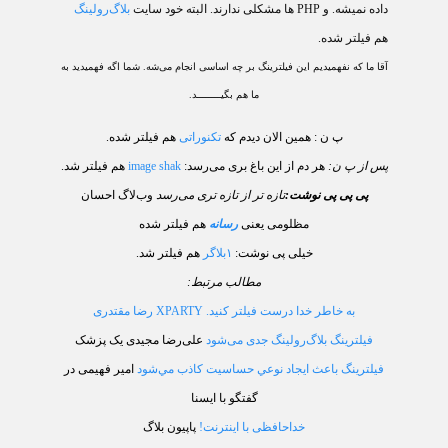
داده نمیشه. و
PHP
ها مشکلی ندارند. البته خود سایت
بلاگ‌رولینگ
هم فیلتر شده.
آقا ما که نفهمیدیم این فیلترینگ بر چه اساسی انجام می‌شه. شما اگه فهمیدید به
ما هم بگيــــــــد.
پ ن : همین الان دیدم که
تکنوراتی
هم فیلتر شده.
پس از پ ن:
هر دم از این باغ بری می‌رسد:‌
image shak
هم فیلتر شد.
پی پی پی نوشت:
تازه تر از تازه تری می‌رسد
وب‌لاگ احسان
مظلومی یعنی
رسانه
هم فیلتر شده
خیلی پی نوشت
:
۱
بلاگر
هم فیلتر شد.
مطالب مرتبط:
به خاطر خدا درست فیلتر کنید.
XPARTY
رضا مقتدری
فیلترینگ بلاگ‌رولینگ جدی می‌شود
علی‌رضا مجیدی یک پزشک
فيلترينگ باعث ايجاد نوعي حساسيت كاذب مي‌شود
امیر فهیمی در
گفتگو با ایسنا
خداحافظی با اینترنت!
پاپیون بلاگ