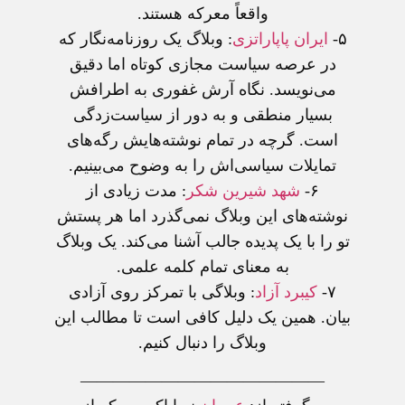
واقعاً معرکه هستند.
۵-
ايران پاپاراتزی
: وبلاگ يک روزنامه‌نگار که
در عرصه سياست مجازی کوتاه اما دقيق
می‌نويسد. نگاه آرش غفوری به اطرافش
بسيار منطقی و به دور از سياست‌زدگی
است. گرچه در تمام نوشته‌هايش رگه‌های
تمايلات سياسی‌اش را به وضوح می‌بينيم.
۶-
شهد شيرين شکر
: مدت زيادی از
نوشته‌های اين وبلاگ نمی‌گذرد اما هر پستش
تو را با يک پديده جالب آشنا می‌کند. يک وبلاگ
به معنای تمام کلمه علمی.
۷-
کيبرد آزاد
: وبلاگی با تمرکز روی آزادی
بيان. همين يک دليل کافی است تا مطالب اين
وبلاگ را دنبال کنيم.
———————————————