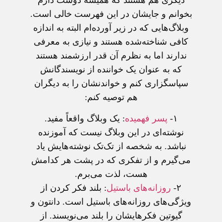
ديگری هم هستند که هميشه دوست دارم
بخوانم و جايشان در اين فهرست خالی است.
وبلاگ‌هايی که در زير آورده‌ام البته به اندازه
کافی شناخته‌شده هستند و نيازی به معرفی
ندارند اما به نظرم آن قدر ارزشمند هستند
که به عنوان يک خواننده از نويسندگانش
سپاسگزاری کنم و خواندنشان را به ديگران
هم توصيه کنم:
۱-
پسر فهميده
: يک وبلاگ واقعاً مفيد.
نوشته‌ای در اين وبلاگ نيست که آموزنده
نباشد. به شخصه از تک‌تک نوشته‌هايش ياد
می‌گيرم و از تفکری که در پشت هر کدامش
هست، لذت می‌برم.
۲-
روزانه‌های باستيل
: بلند فکر کردن از
ويژگی‌های روزانه‌های باستيل است. دانتون و
گيوتين فکرهايشان را بلند می‌نويسند. از