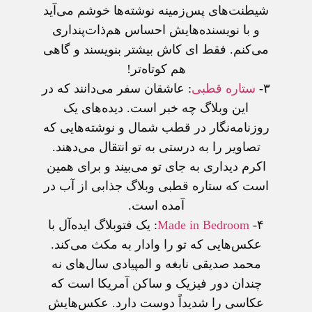
شيطنت‌های پس‌زمينه نوشته‌ها خوشم می‌آید
و با نويسنده‌هايش احساس هم‌ذات‌پنداری
می‌کنم. فقط ای کاش بيشتر بنويسند و گاهی
هم کوتاه‌تر!
۳-
ستاره قطبی
: عاشقان سفر می‌دانند که در
اين وبلاگ چه خبر است. ديده‌های يک
روزنامه‌نگار در قطب شمال و نوشته‌هايی که
تصاوير را به درستی به تو انتقال می‌دهند.
اکرم ديداری به جای تو می‌بيند و برای همين
است که ستاره قطبی وبلاگ جذابی از آب در
آمده است.
۴-
Made in Bedroom
: يک فتوبلاگ ايده‌آل با
عکس‌هايی که تو را وادار به مکث می‌کند.
محمد صديقی نابغه و المپيادی سال‌های نه
چندان دور فيزيک و ساکن آمريکا است که
عکاسی را شديداً دوست دارد. عکس‌هايش