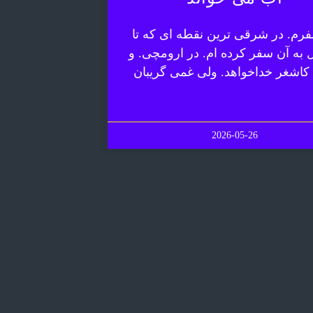
رم. در شرقی ترین نقطه ای که تا
ل به آن سفر کرده ام. در ارومچی. و
 کاشغر خداخواهد. ولی غمی گریبان
2026-05-26