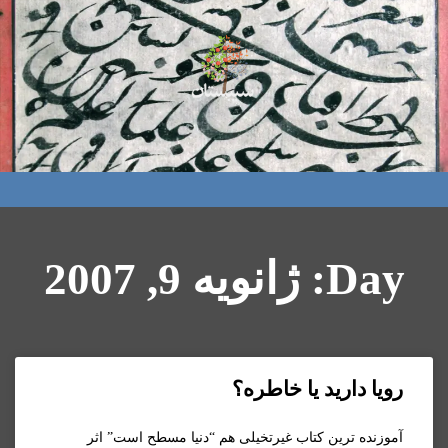
Day: ژانویه 9, 2007
رويا داريد يا خاطره؟
آموزنده ترین کتاب غیرتخیلی هم “دنیا مسطح است” اثر