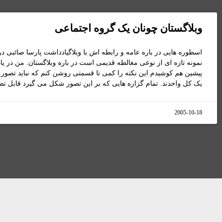
وبلاگستان چونان يک گروه اجتماعی
اسطوره هايی در باره عامه و رابطه اش با وبلاگيادداشت پارسا صائبی د
نمونه تازه ای از نوعی مغالطه قديمی است در باره وبلاگستان. من در ي
پيشين هم کوشيدم اين نکته را کمی تا قسمتی روشن کنم که نبايد تصور 
يک کل واحدند. تمام گزاره هايی که بر اين تصور شکل می گيرد قابل ت
2005-10-18