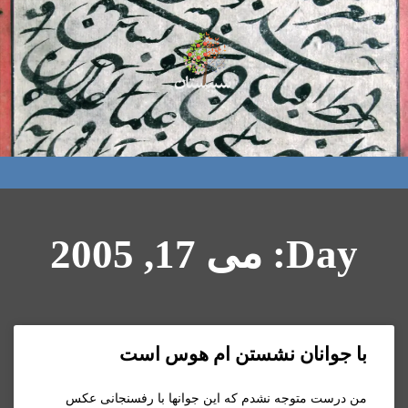
Day: می 17, 2005
با جوانان نشستن ام هوس است
من درست متوجه نشدم که اين جوانها با رفسنجانی عکس