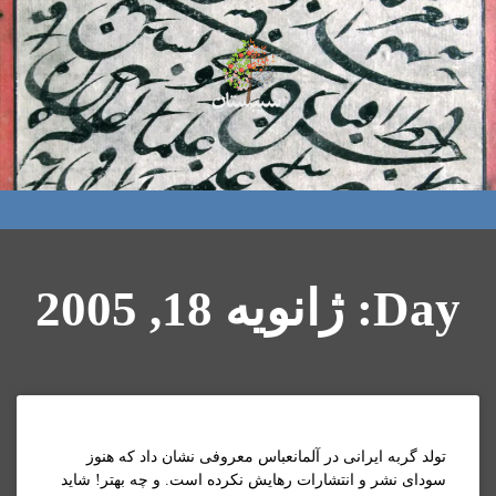
Day: ژانویه 18, 2005
تولد گربه ايرانی در آلمانعباس معروفی نشان داد که هنوز
سودای نشر و انتشارات رهايش نکرده است. و چه بهتر! شايد