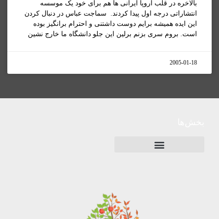
بالاخره در قلب اروپا ايرانی ها هم برای خود يک موسسه
انتشاراتی درجه اول پيدا کردند. سماجت عباس در دنبال کردن
اين ايده هميشه برايم دوست داشتنی و احترام برانگيز بوده
است. بروم سری بزنم برلين اين جلو دانشگاه ما خارج نشين
2005-01-18
بخش‌ها