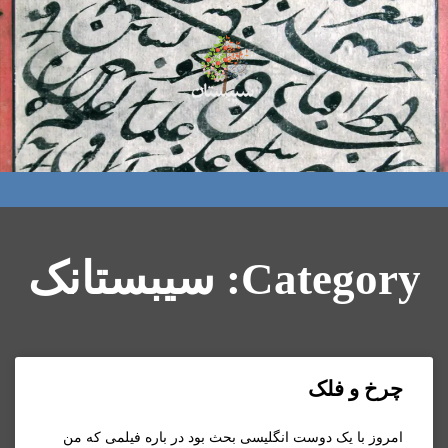
Category: سیبستانک
چرخ و فلک
امروز با يک دوست انگليسی بحث بود در باره فيلمی که من